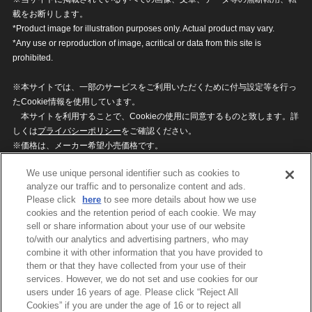
載をお断りします。
*Product image for illustration purposes only. Actual product may vary.
*Any use or reproduction of image, acritical or data from this site is
prohibited.
※本サイトでは、一部のサービスをご利用いただくために付与設定等を行っ
たCookie情報を使用しています。
本サイトを利用することで、Cookieの使用に同意するものと致します。詳
しくは
プライバシーポリシー
をご確認ください。
※価格は、メーカー希望小売価格です。
※商品名・発売日・価格などこのホームページの情報は変更になる場合がご
We use unique personal identifier such as cookies to
ざいますのでご了承ください。
analyze our traffic and to personalize content and ads.
Please click
here
to see more details about how we use
cookies and the retention period of each cookie. We may
privacypolicy
Do Not Sell or Share My
sell or share information about your use of our website
Personal Information
to/with our analytics and advertising partners, who may
ウェブサイトご利用条件
ソーシャルメディアポリシー
combine it with other information that you have provided to
個人情報保護方針
お問い合わせ
them or that they have collected from your use of their
services. However, we do not set and use cookies for our
users under 16 years of age. Please click “Reject All
Cookies” if you are under the age of 16 or to reject all
©BANDAI