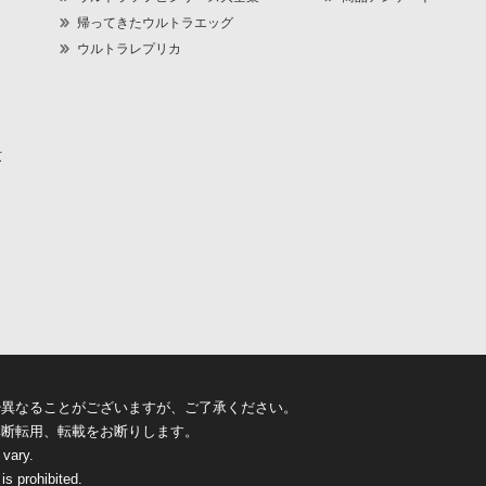
帰ってきたウルトラエッグ
ウルトラレプリカ
京
少異なることがございますが、ご了承ください。
無断転用、転載をお断りします。
 vary.
is prohibited.