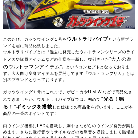
ウルトラリバイブ
このたび、ガッツウイング１号を
という新ブラ
ンドを冠に商品化致しました。
ウルトラリバイブとは『過去に発売したウルトラマンシリーズのライ
“大人の為
ドメカや隊員アイテムなどの仕様を一新し、復刻させた
のウルトラマンアイテム”
』というコンセプトとなっておりま
す。大人向け変身アイテムを展開してます「ウルトラレプリカ」とは
別のブランドとなっております。
ガッツウイング１号はこれまで、ポピニカやU.M.W.などで商品化さ
“光る！鳴
れてきましたが、ウルトラリバイブ版では、初めて
る！”ギミックを搭載
した仕様での商品化を行います。ここが本
商品の一番のポイントです！
両ウイング後部にLEDを搭載し、劇中さながらのウイング発光が楽し
めます。さらに飛行音やミサイルなどの攻撃音を収録しまして臨場感