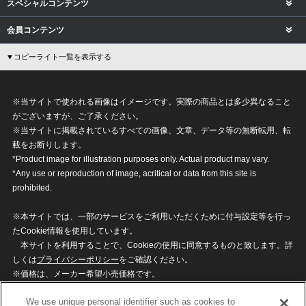
スペシャルコンテンツ
会員コンテンツ
▼コピーライト一覧を表示する
※当サイトで使われる画像はイメージです。実際の商品とは多少異なること
がございますが、ご了承ください。
※当サイトに掲載されているすべての画像、文章、データ等の無断転用、転
載をお断りします。
*Product image for illustration purposes only. Actual product may vary.
*Any use or reproduction of image, acritical or data from this site is
prohibited.
※本サイトでは、一部のサービスをご利用いただくために付与設定等を行っ
たCookie情報を使用しています。
本サイトを利用することで、Cookieの使用に同意するものと致します。詳
しくは
プライバシーポリシー
をご確認ください。
※価格は、メーカー希望小売価格です。
※商品名・発売日・価格などこのホームページの情報は変更になる場合がご
We use unique personal identifier such as cookies to
ざいますのでご了承ください。