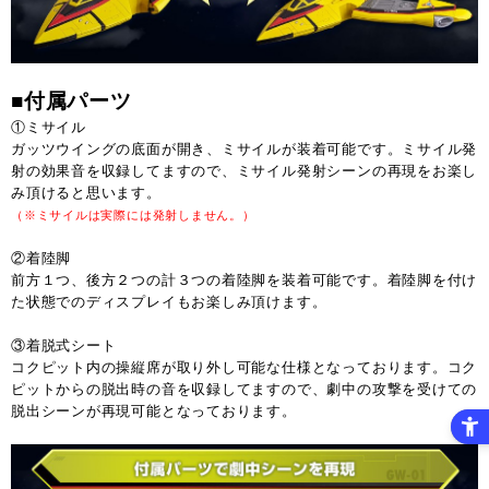
■付属パーツ
①ミサイル
ガッツウイングの底面が開き、ミサイルが装着可能です。ミサイル発
射の効果音を収録してますので、ミサイル発射シーンの再現をお楽し
み頂けると思います。
（※ミサイルは実際には発射しません。）
②着陸脚
前方１つ、後方２つの計３つの着陸脚を装着可能です。着陸脚を付け
た状態でのディスプレイもお楽しみ頂けます。
③着脱式シート
コクピット内の操縦席が取り外し可能な仕様となっております。コク
ピットからの脱出時の音を収録してますので、劇中の攻撃を受けての
脱出シーンが再現可能となっております。