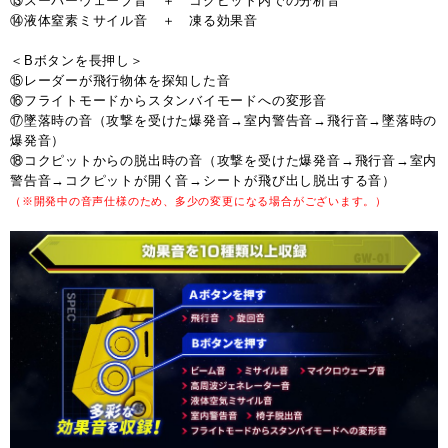
⑬スーパーウェーブ音 ＋ コクピット内での分析音
⑭液体窒素ミサイル音 ＋ 凍る効果音
＜Bボタンを長押し＞
⑮レーダーが飛行物体を探知した音
⑯フライトモードからスタンバイモードへの変形音
⑰墜落時の音（攻撃を受けた爆発音→室内警告音→飛行音→墜落時の
爆発音）
⑱コクピットからの脱出時の音（攻撃を受けた爆発音→飛行音→室内
警告音→コクピットが開く音→シートが飛び出し脱出する音）
（※開発中の音声仕様のため、多少の変更になる場合がございます。）