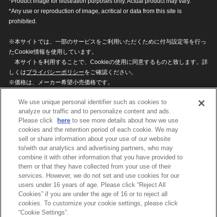
*Product image for illustration purposes only. Actual product may vary.
*Any use or reproduction of image, acritical or data from this site is
prohibited.
※本サイトでは、一部のサービスをご利用いただくために付与設定等を行っ
たCookie情報を使用しています。
本サイトを利用することで、Cookieの使用に同意するものと致します。詳
しくは
プライバシーポリシー
をご確認ください。
※価格は、メーカー希望小売価格です。
※商品名・発売日・価格などこのホームページの情報は変更になる場合がご
We use unique personal identifier such as cookies to
ざいますのでご了承ください。
analyze our traffic and to personalize content and ads.
Please click
here
to see more details about how we use
cookies and the retention period of each cookie. We may
privacypolicy
Do Not Sell or Share My
sell or share information about your use of our website
Personal Information
to/with our analytics and advertising partners, who may
ウェブサイトご利用条件
ソーシャルメディアポリシー
combine it with other information that you have provided to
個人情報保護方針
お問い合わせ
them or that they have collected from your use of their
services. However, we do not set and use cookies for our
users under 16 years of age. Please click “Reject All
Cookies” if you are under the age of 16 or to reject all
©BANDAI
cookies. To customize your cookie settings, please click
“Cookie Settings”.