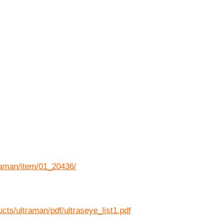
ltraman/item/01_20436/
ucts/ultraman/pdf/ultraseye_list1.pdf