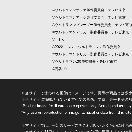
©ウルトラマンオメガ製作委員会・テレビ東京
©ウルトラマンアーク製作委員会・テレビ東京
©ウルトラマンブレーザー製作委員会・テレビ東
©ウルトラマンデッカー製作委員会・テレビ東京
©TTITk
©2022 「シン・ウルトラマン」製作委員会
©ウルトラマントリガー製作委員会・テレビ東京
©ウルトラマンZ製作委員会・テレビ東京
©円谷プロ
※当サイトで使われる画像はイメージです。実際の商品とは多
※当サイトに掲載されているすべての画像、文章、データ等の
*Product image for illustration purposes only. Actual product may
*Any use or reproduction of image, acritical or data from this site 
※本サイトでは、一部のサービスをご利用いただくために付与設定
本サイトを利用することで、Cookieの使用に同意するものと