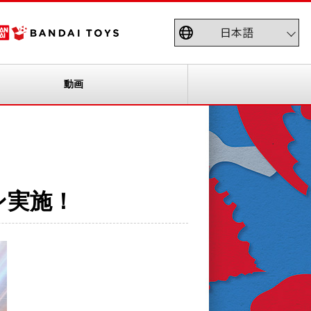
動画
ン実施！