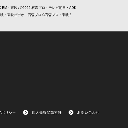
 EM・東映 / ©2022 石森プロ・テレビ朝日・ADK
/ ©東映・東映ビデオ・石森プロ ©石森プロ・東映 /
アポリシー
個人情報保護方針
お問い合わせ