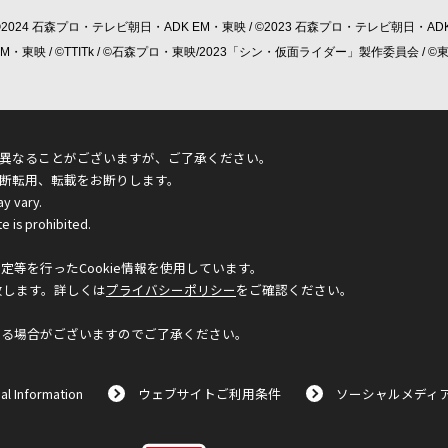
©2024 石森プロ・テレビ朝日・ADK EM・東映 / ©2023 石森プロ・テレビ朝日・ADK
 EM・東映 / ©TTITk / ©石森プロ・東映/2023「シン・仮面ライダー」製作委員会 
異なることがございますが、ご了承ください。
断転用、転載をお断りします。
ay vary.
e is prohibited.
等を行ったCookie情報を使用しています。
致します。詳しくは
プライバシーポリシー
をご確認ください。
なる場合がございますのでご了承ください。
al Information
ウェブサイトご利用条件
ソーシャルメディ