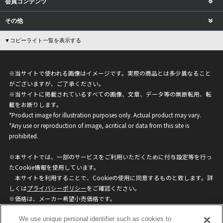
会員コンテンツ
その他
▼コピーライト一覧を表示する
※当サイトで使われる画像はイメージです。実際の商品とは多少異なること
がございますが、ご了承ください。
※当サイトに掲載されているすべての画像、文章、データ等の無断転用、転
載をお断りします。
*Product image for illustration purposes only. Actual product may vary.
*Any use or reproduction of image, acritical or data from this site is
prohibited.
※本サイトでは、一部のサービスをご利用いただくために付与設定等を行っ
たCookie情報を使用しています。
本サイトを利用することで、Cookieの使用に同意するものと致します。詳
しくは
プライバシーポリシー
をご確認ください。
※価格は、メーカー希望小売価格です。
※商品名・発売日・価格などこのホームページの情報は変更になる場合がご
We use unique personal identifier such as cookies to
ざいますのでご了承ください。