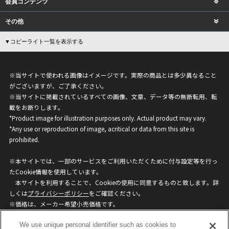
会員コンテンツ
その他
▼コピーライト一覧を表示する
※当サイトで使われる画像はイメージです。実際の商品とは多少異なること
がございますが、ご了承ください。
※当サイトに掲載されているすべての画像、文章、データ等の無断転用、転
載をお断りします。
*Product image for illustration purposes only. Actual product may vary.
*Any use or reproduction of image, acritical or data from this site is
prohibited.
※本サイトでは、一部のサービスをご利用いただくために付与設定等を行っ
たCookie情報を使用しています。
本サイトを利用することで、Cookieの使用に同意するものと致します。詳
しくは
プライバシーポリシー
をご確認ください。
※価格は、メーカー希望小売価格です。
※商品名・発売日・価格などこのホームページの情報は変更になる場合がご
We use unique personal identifier such as cookies to
ざいますのでご了承ください。