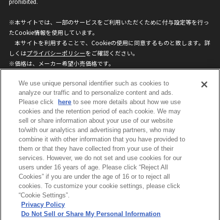
prohibited.
※本サイトでは、一部のサービスをご利用いただくために付与設定等を行っ
たCookie情報を使用しています。
本サイトを利用することで、Cookieの使用に同意するものと致します。詳
しくは
プライバシーポリシー
をご確認ください。
※価格は、メーカー希望小売価格です。
※商品名・発売日・価格などこのホームページの情報は変更になる場合がご
We use unique personal identifier such as cookies to
ざいますのでご了承ください。
analyze our traffic and to personalize content and ads.
Please click
here
to see more details about how we use
privacypolicy
Do Not Sell or Share My
cookies and the retention period of each cookie. We may
sell or share information about your use of our website
Personal Information
to/with our analytics and advertising partners, who may
ウェブサイトご利用条件
ソーシャルメディアポリシー
combine it with other information that you have provided to
個人情報保護方針
お問い合わせ
them or that they have collected from your use of their
services. However, we do not set and use cookies for our
users under 16 years of age. Please click “Reject All
Cookies” if you are under the age of 16 or to reject all
©BANDAI
cookies. To customize your cookie settings, please click
“Cookie Settings”.
Privacy Policy
Do Not Sell or Share My Personal Information
コピーライト一覧を表示する