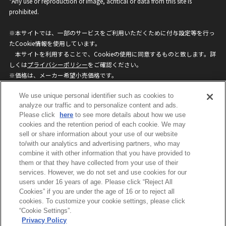
*Any use or reproduction of image, acritical or data from this site is
prohibited.
※本サイトでは、一部のサービスをご利用いただくために付与設定等を行っ
たCookie情報を使用しています。
本サイトを利用することで、Cookieの使用に同意するものと致します。詳
しくは
プライバシーポリシー
をご確認ください。
※価格は、メーカー希望小売価格です。
※商品名・発売日・価格などこのホームページの情報は変更になる場合がご
We use unique personal identifier such as cookies to
ざいますのでご了承ください。
analyze our traffic and to personalize content and ads.
Please click
here
to see more details about how we use
privacypolicy
Do Not Sell or Share My
cookies and the retention period of each cookie. We may
sell or share information about your use of our website
Personal Information
to/with our analytics and advertising partners, who may
ウェブサイトご利用条件
ソーシャルメディアポリシー
combine it with other information that you have provided to
個人情報保護方針
お問い合わせ
them or that they have collected from your use of their
services. However, we do not set and use cookies for our
users under 16 years of age. Please click “Reject All
Cookies” if you are under the age of 16 or to reject all
©BANDAI
cookies. To customize your cookie settings, please click
“Cookie Settings”.
Privacy Policy