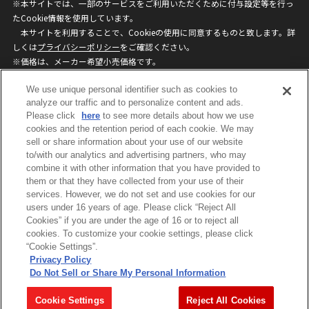
※本サイトでは、一部のサービスをご利用いただくために付与設定等を行っ
たCookie情報を使用しています。
本サイトを利用することで、Cookieの使用に同意するものと致します。詳
しくは
プライバシーポリシー
をご確認ください。
※価格は、メーカー希望小売価格です。
※商品名・発売日・価格などこのホームページの情報は変更になる場合がご
We use unique personal identifier such as cookies to
ざいますのでご了承ください。
analyze our traffic and to personalize content and ads.
Please click
here
to see more details about how we use
privacypolicy
Do Not Sell or Share My
cookies and the retention period of each cookie. We may
sell or share information about your use of our website
Personal Information
to/with our analytics and advertising partners, who may
ウェブサイトご利用条件
ソーシャルメディアポリシー
combine it with other information that you have provided to
個人情報保護方針
お問い合わせ
them or that they have collected from your use of their
services. However, we do not set and use cookies for our
users under 16 years of age. Please click “Reject All
Cookies” if you are under the age of 16 or to reject all
©BANDAI
cookies. To customize your cookie settings, please click
“Cookie Settings”.
Privacy Policy
Do Not Sell or Share My Personal Information
コピーライト一覧を表示する
Cookie Settings
Reject All Cookies