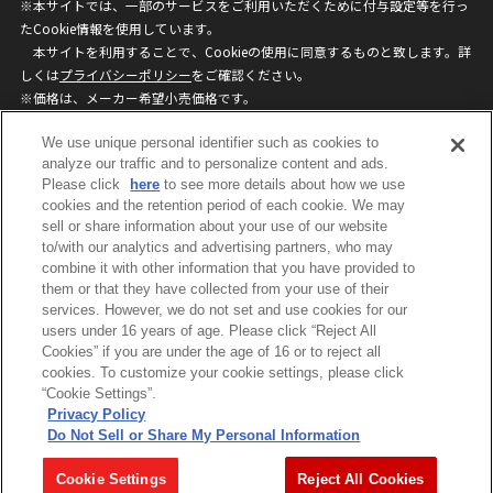
※本サイトでは、一部のサービスをご利用いただくために付与設定等を行っ
たCookie情報を使用しています。
本サイトを利用することで、Cookieの使用に同意するものと致します。詳
しくは
プライバシーポリシー
をご確認ください。
※価格は、メーカー希望小売価格です。
※商品名・発売日・価格などこのホームページの情報は変更になる場合がご
We use unique personal identifier such as cookies to
ざいますのでご了承ください。
analyze our traffic and to personalize content and ads.
Please click
here
to see more details about how we use
privacypolicy
Do Not Sell or Share My
cookies and the retention period of each cookie. We may
sell or share information about your use of our website
Personal Information
to/with our analytics and advertising partners, who may
ウェブサイトご利用条件
ソーシャルメディアポリシー
combine it with other information that you have provided to
個人情報保護方針
お問い合わせ
them or that they have collected from your use of their
services. However, we do not set and use cookies for our
users under 16 years of age. Please click “Reject All
Cookies” if you are under the age of 16 or to reject all
©BANDAI
cookies. To customize your cookie settings, please click
“Cookie Settings”.
Privacy Policy
Do Not Sell or Share My Personal Information
コピーライト一覧を表示する
Cookie Settings
Reject All Cookies