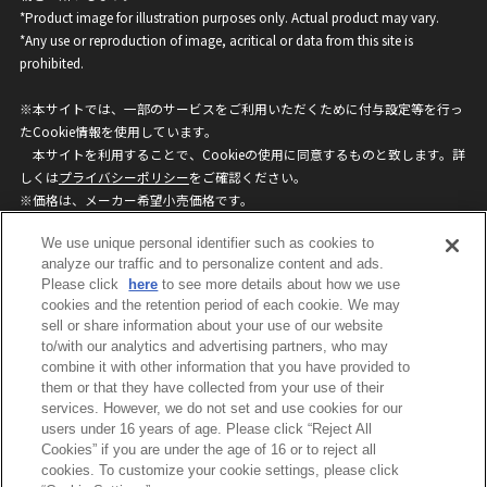
*Product image for illustration purposes only. Actual product may vary.
*Any use or reproduction of image, acritical or data from this site is
prohibited.
※本サイトでは、一部のサービスをご利用いただくために付与設定等を行っ
たCookie情報を使用しています。
本サイトを利用することで、Cookieの使用に同意するものと致します。詳
しくは
プライバシーポリシー
をご確認ください。
※価格は、メーカー希望小売価格です。
※商品名・発売日・価格などこのホームページの情報は変更になる場合がご
We use unique personal identifier such as cookies to
ざいますのでご了承ください。
analyze our traffic and to personalize content and ads.
Please click
here
to see more details about how we use
privacypolicy
Do Not Sell or Share My
cookies and the retention period of each cookie. We may
sell or share information about your use of our website
Personal Information
to/with our analytics and advertising partners, who may
ウェブサイトご利用条件
ソーシャルメディアポリシー
combine it with other information that you have provided to
個人情報保護方針
お問い合わせ
them or that they have collected from your use of their
services. However, we do not set and use cookies for our
users under 16 years of age. Please click “Reject All
Cookies” if you are under the age of 16 or to reject all
©BANDAI
cookies. To customize your cookie settings, please click