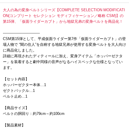
大人の為の変身ベルトシリーズ【COMPLETE SELECTION MODIFICATI
ON(コンプリート セレクション モディフィケーション／略称 CSM)】の
第15弾、「仮面ライダーカブト」から地獄兄弟の変身ベルトを商品化！
--------------------------------
CSM第15弾として、平成仮面ライダー第7作「仮面ライダーカブト」の登
場人物で “闇の住人”を自称する地獄兄弟が使用する変身ベルトを大人向け
に商品化しました。
詳細に再現されたディティールに加え、変身アイテム「ホッパーゼクタ
ー」を装着すると劇中同様の音声がなるハイスペックな仕様となってい
ます。
【セット内容】
ホッパーゼクター本体…1
ゼクトバックル…1
ベルト止め…1
【商品サイズ】
ベルトの胴回り：約79cm～約100cm
【製品素材】