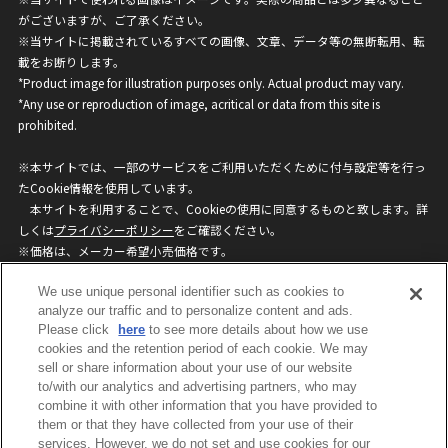
がございますが、ご了承ください。
※当サイトに掲載されているすべての画像、文章、データ等の無断転用、転
載をお断りします。
*Product image for illustration purposes only. Actual product may vary.
*Any use or reproduction of image, acritical or data from this site is
prohibited.
※本サイトでは、一部のサービスをご利用いただくために付与設定等を行っ
たCookie情報を使用しています。
本サイトを利用することで、Cookieの使用に同意するものと致します。詳
しくは
プライバシーポリシー
をご確認ください。
※価格は、メーカー希望小売価格です。
※商品名・発売日・価格などこのホームページの情報は変更になる場合がご
We use unique personal identifier such as cookies to
ざいますのでご了承ください。
analyze our traffic and to personalize content and ads.
Please click
here
to see more details about how we use
privacypolicy
Do Not Sell or Share My
cookies and the retention period of each cookie. We may
sell or share information about your use of our website
Personal Information
to/with our analytics and advertising partners, who may
ウェブサイトご利用条件
ソーシャルメディアポリシー
combine it with other information that you have provided to
個人情報保護方針
お問い合わせ
them or that they have collected from your use of their
services. However, we do not set and use cookies for our