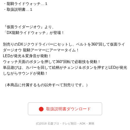
・龍騎ライドウォッチ…１
・取扱説明書…１
『仮面ライダージオウ』より、
「DX龍騎ライドウォッチ」が登場！
別売りのDXジクウドライバーにセットし、ベルトを360°回して仮面ライ
ダージオウ 龍騎アーマーにアーマータイム！
LEDが発光＆変身音が発動！
ウォッチ天面のボタンを押して360°回転で必殺技を発動！
単品遊びは、カバーを回して絵柄がチェンジ＆ボタンを押すとLEDが発光
しながらサウンドが発動！
（本商品に付属するもの以外すべて別売りです。）
取扱説明書ダウンロード
(C)2018 石森プロ・テレビ朝日・ADK・東映