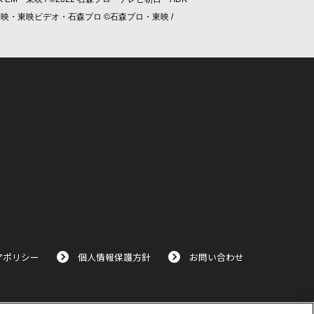
/ ©東映・東映ビデオ・石森プロ ©石森プロ・東映 /
アポリシー
個人情報保護方針
お問い合わせ