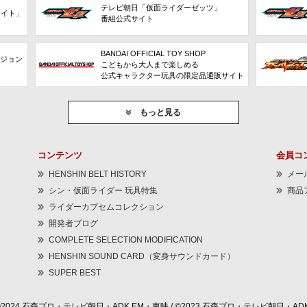
テレビ朝日「仮面ライダーゼッツ」
サイト」
番組公式サイト
BANDAI OFFICIAL TOY SHOP
ビジョン
こどもから大人まで楽しめる
公式キャラクター玩具の限定品通販サイト
もっと見る
コンテンツ
会員コ
HENSHIN BELT HISTORY
メー
シン・仮面ライダー 玩具特集
商品
ライダーカプセムコレクション
開発者ブログ
COMPLETE SELECTION MODIFICATION
HENSHIN SOUND CARD（変身サウンドカード）
SUPER BEST
©2024 石森プロ・テレビ朝日・ADK EM・東映 / ©2023 石森プロ・テレビ朝日・ADK