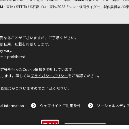
 EM・東映 / ©TTITk / ©石森プロ・東映/2023「シン・仮面ライダー」製作委員会 
異なることがございますが、ご了承ください。
断転用、転載をお断りします。
ay vary.
e is prohibited.
等を行ったCookie情報を使用しています。
致します。詳しくは
プライバシーポリシー
をご確認ください。
なる場合がございますのでご了承ください。
al Information
ウェブサイトご利用条件
ソーシャルメディ
©BANDAI