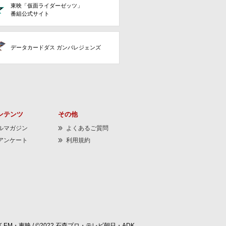
東映「仮面ライダーゼッツ」
番組公式サイト
データカードダス ガンバレジェンズ
ンテンツ
その他
ルマガジン
よくあるご質問
アンケート
利用規約
 EM・東映 / ©2022 石森プロ・テレビ朝日・ADK