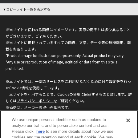
▼コピーライト一覧を表示する
※当サイトで使われる画像はイメージです。実際の商品とは多少異なること
がございますが、ご了承ください。
※当サイトに掲載されているすべての画像、文章、データ等の無断転用、転
載をお断りします。
*Product image for illustration purposes only. Actual product may vary.
*Any use or reproduction of image, acritical or data from this site is
prohibited.
※本サイトでは、一部のサービスをご利用いただくために付与設定等を行っ
たCookie情報を使用しています。
本サイトを利用することで、Cookieの使用に同意するものと致します。詳
しくは
プライバシーポリシー
をご確認ください。
※価格は、メーカー希望小売価格です。
※商品名・発売日・価格などこのホームページの情報は変更になる場合がご
We use unique personal identifier such as cookies to
ざいますのでご了承ください。
analyze our traffic and to personalize content and ads.
Please click
here
to see more details about how we use
privacypolicy
Do Not Sell or Share My
cookies and the retention period of each cookie. We may