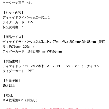
ケータッチ専用です。
【セット内容】
ディケイドライバーver.2一式…１
ライダーカード…125
取扱説明書…１
【商品サイズ】
ディケイドライバーver.2本体…H約97mm×W約202mm×D約88mm（胴回
り：約73cm～100cm）
ライダーカード…各H約86mm×W約59mm
【製品素材】
ディケイドライバーver.2本体…ABS・PC・PVC・アルミ・ナイロン
ライダーカード…PET
【対象年齢】
15才以上
【電池】
単４乾電池×２（別売り）