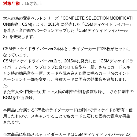
対象年齢
：15才以上
大人の為の変身ベルトシリーズ「COMPLETE SELECTION MODIFICATI
ON(略称：CSM)」より、2015年に発売した「CSMディケイドライバー」
を造形・音声面でバージョンアップした『CSMディケイドライバーver.
2』を発売します。
CSMディケイドライバーver.2本体と、ライダーカード125枚がセットに
なっています。
CSMディケイドライバーver.2は、2015年に発売した「CSMディケイドラ
イバー」からスーツプロップに合わせて造型を一新。さらにカードスキ
ャン時の効果音を一新。カードを読み込んだ際に鳴るカード名のイント
ネーションも一部を変更し、各種カードに固有の効果音を追加しまし
た。
また主人公･門矢士役 井上正大氏の劇中台詞を多数収録し、さらに劇中の
BGMを12曲収録。
本商品に付属する125枚のライダーカードは劇中でディケイドが所有・使
用したもので、スキャンすることで各カードに応じた固有の音声が再生
されます。
※本商品に収録されるライダーカードはCSMディケイドライバーver.2と