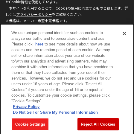
たCookie情報を使用しています。
本サイトを利用することで、Cookieの使用に同意するものと致します。詳
しくは
プライバシーポリシー
をご確認ください。
※価格は、メーカー希望小売価格です。
※商品名・発売日・価格などこのホームページの情報は変更になる場合がご
We use unique personal identifier such as cookies to
ざいますのでご了承ください。
analyze our traffic and to personalize content and ads.
Please click
here
to see more details about how we use
privacypolicy
Do Not Sell or Share My
cookies and the retention period of each cookie. We may
sell or share information about your use of our website
Personal Information
to/with our analytics and advertising partners, who may
ウェブサイトご利用条件
ソーシャルメディアポリシー
combine it with other information that you have provided to
個人情報保護方針
お問い合わせ
them or that they have collected from your use of their
services. However, we do not set and use cookies for our
users under 16 years of age. Please click “Reject All
Cookies” if you are under the age of 16 or to reject all
©BANDAI
cookies. To customize your cookie settings, please click
“Cookie Settings”.
Privacy Policy
Do Not Sell or Share My Personal Information
コピーライト一覧を表示する
Cookie Settings
Reject All Cookies