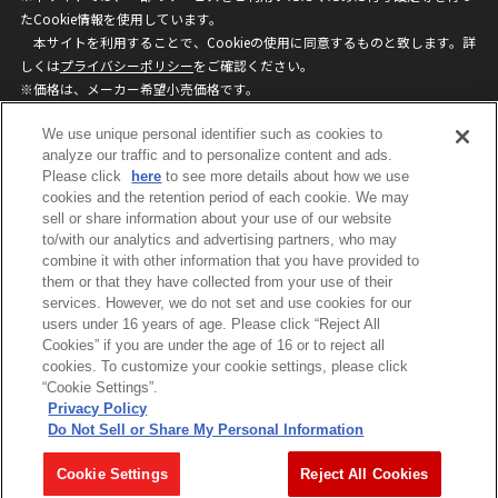
たCookie情報を使用しています。
本サイトを利用することで、Cookieの使用に同意するものと致します。詳
しくは
プライバシーポリシー
をご確認ください。
※価格は、メーカー希望小売価格です。
※商品名・発売日・価格などこのホームページの情報は変更になる場合がご
We use unique personal identifier such as cookies to
ざいますのでご了承ください。
analyze our traffic and to personalize content and ads.
Please click
here
to see more details about how we use
privacypolicy
Do Not Sell or Share My
cookies and the retention period of each cookie. We may
sell or share information about your use of our website
Personal Information
to/with our analytics and advertising partners, who may
ウェブサイトご利用条件
ソーシャルメディアポリシー
combine it with other information that you have provided to
個人情報保護方針
お問い合わせ
them or that they have collected from your use of their
services. However, we do not set and use cookies for our
users under 16 years of age. Please click “Reject All
Cookies” if you are under the age of 16 or to reject all
©BANDAI
cookies. To customize your cookie settings, please click
“Cookie Settings”.
Privacy Policy
Do Not Sell or Share My Personal Information
コピーライト一覧を表示する
Cookie Settings
Reject All Cookies