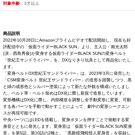
対象年齢
：3才以上
商品説明
2022年10月28日にAmazonプライムビデオで配信開始し、現在も好
評配信中の「仮面ライダーBLACK SUN」より、主人公・南光太郎
(演：西島秀俊)が変身する仮面ライダーBLACK SUNの変身ベルト
「世紀王サンドライバー」を、DXなりきり玩具として商品化いたし
ます。
「変身ベルトDX世紀王サンドライバー」は、2023年3月に発売した
「CSM変身ベルト 世紀王サンドライバー」の造形を踏襲しつつ、黒
と緑の成形色とシルバー塗装によって新たな外観を構成いたしまし
た。ベルト帯・ベルト留めはDX化に際し新規で造形しています。
変形機構はDX化に際し、内部構造を調整し全手動変形に変更。可動
する各パーツを手動で動かすことによって、劇中の変形シークエン
スが再現可能です。
中央パーツにはLEDを搭載し、変身ボタンを押すことで発動する変
身音とともに発光します。変身音は「仮面ライダーBLACK SUN変身
音」を第5話、第10話の2種と、「黒殿様飛蝗怪人変身音」を収録し