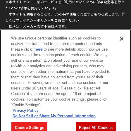
※本サイトでは、一部のサービスをご利用いただくために付与設定等を行っ
たCookie情報を使用しています。
本サイトを利用することで、Cookieの使用に同意するものと致します。詳
しくは
プライバシーポリシー
をご確認ください。
※価格は、メーカー希望小売価格です。
※商品名・発売日・価格などこのホームページの情報は変更になる場合がご
We use unique personal identifier such as cookies to
ざいますのでご了承ください。
analyze our traffic and to personalize content and ads.
Please click
here
to see more details about how we use
privacypolicy
Do Not Sell or Share My
cookies and the retention period of each cookie. We may
sell or share information about your use of our website
Personal Information
to/with our analytics and advertising partners, who may
ウェブサイトご利用条件
ソーシャルメディアポリシー
combine it with other information that you have provided to
個人情報保護方針
お問い合わせ
them or that they have collected from your use of their
services. However, we do not set and use cookies for our
users under 16 years of age. Please click “Reject All
Cookies” if you are under the age of 16 or to reject all
©BANDAI
cookies. To customize your cookie settings, please click
“Cookie Settings”.
Privacy Policy
Do Not Sell or Share My Personal Information
コピーライト一覧を表示する
Cookie Settings
Reject All Cookies