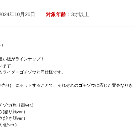
2024年10月26日
対象年齢
：3才以上
場！
違い版がラインナップ！
います。
るライダーゴチゾウと同仕様です。
(別売り)」にセットすることで、それぞれのゴチゾウに応じた変身なり
ウ(焦り顔ver.)
り顔ver.)
き顔ver.)
ver.)