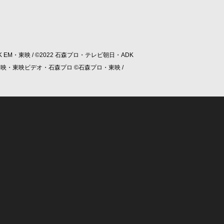
 EM・東映 / ©2022 石森プロ・テレビ朝日・ADK
/ ©東映・東映ビデオ・石森プロ ©石森プロ・東映 /