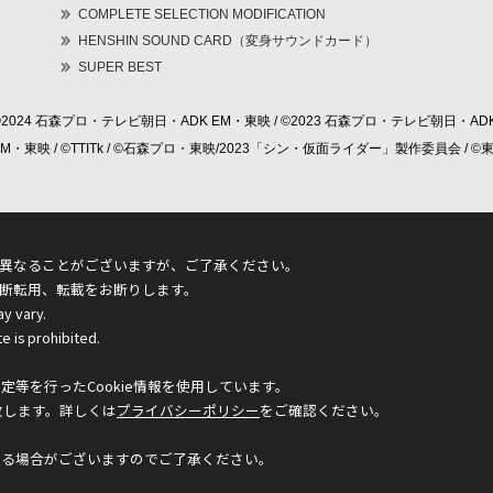
COMPLETE SELECTION MODIFICATION
HENSHIN SOUND CARD（変身サウンドカード）
SUPER BEST
©2024 石森プロ・テレビ朝日・ADK EM・東映 / ©2023 石森プロ・テレビ朝日・ADK
 EM・東映 / ©TTITk / ©石森プロ・東映/2023「シン・仮面ライダー」製作委員会 
異なることがございますが、ご了承ください。
断転用、転載をお断りします。
ay vary.
e is prohibited.
等を行ったCookie情報を使用しています。
致します。詳しくは
プライバシーポリシー
をご確認ください。
なる場合がございますのでご了承ください。