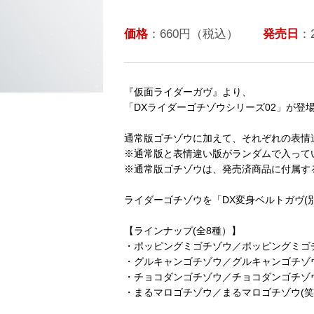
価格
：660円（税込）
発売日
：
『仮面ライダーガヴ』より、
「DXライダーゴチゾウシリーズ02」が登
通常版ゴチゾウに加えて、それぞれの表情
※通常版と表情違い版がランダムで入って
※通常版ゴチゾウは、発売済商品に付属す
ライダーゴチゾウを「DX変身ベルトガヴ
【ラインナップ(全8種）】
・ポッピングミゴチゾウ／ポッピングミゴチゾ
・グルキャンゴチゾウ／グルキャンゴチゾウ(怒
・チョコダンゴチゾウ／チョコダンゴチゾウ(泣
・まるマロゴチゾウ／まるマロゴチゾウ(笑い顔