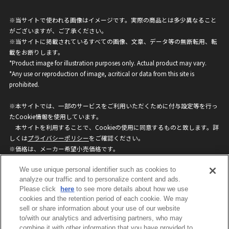
※当サイトで使われる画像はイメージです。実際の商品とは多少異なること
がございますが、ご了承ください。
※当サイトに掲載されているすべての画像、文章、データ等の無断転用、転
載をお断りします。
*Product image for illustration purposes only. Actual product may vary.
*Any use or reproduction of image, acritical or data from this site is
prohibited.
※本サイトでは、一部のサービスをご利用いただくために付与設定等を行っ
たCookie情報を使用しています。
本サイトを利用することで、Cookieの使用に同意するものと致します。詳
しくは
プライバシーポリシー
をご確認ください。
※価格は、メーカー希望小売価格です。
※商品名・発売日・価格などこのホームページの情報は変更になる場合がご
We use unique personal identifier such as cookies to
ざいますのでご了承ください。
analyze our traffic and to personalize content and ads.
Please click
here
to see more details about how we use
privacypolicy
Do Not Sell or Share My
cookies and the retention period of each cookie. We may
sell or share information about your use of our website
Personal Information
to/with our analytics and advertising partners, who may
ウェブサイトご利用条件
ソーシャルメディアポリシー
combine it with other information that you have provided to