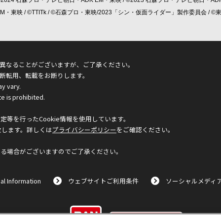
 EM・東映 / ©TTITk / ©石森プロ・東映/2023「シン・仮面ライダー」製作委員会 
異なることがございますが、ご了承ください。
断転用、転載をお断りします。
ay vary.
e is prohibited.
等を行ったCookie情報を使用しています。
致します。詳しくは
プライバシーポリシー
をご確認ください。
なる場合がございますのでご了承ください。
al Information
ウェブサイトご利用条件
ソーシャルメディ
©BANDAI