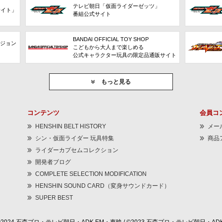
テレビ朝日「仮面ライダーゼッツ」
サイト」
番組公式サイト
BANDAI OFFICIAL TOY SHOP
ビジョン
こどもから大人まで楽しめる
公式キャラクター玩具の限定品通販サイト
もっと見る
コンテンツ
会員コ
HENSHIN BELT HISTORY
メー
シン・仮面ライダー 玩具特集
商品
ライダーカプセムコレクション
開発者ブログ
COMPLETE SELECTION MODIFICATION
HENSHIN SOUND CARD（変身サウンドカード）
SUPER BEST
©2024 石森プロ・テレビ朝日・ADK EM・東映 / ©2023 石森プロ・テレビ朝日・ADK