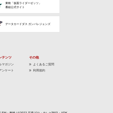
東映「仮面ライダーゼッツ」
番組公式サイト
データカードダス ガンバレジェンズ
ンテンツ
その他
ルマガジン
よくあるご質問
アンケート
利用規約
 EM・東映 / ©2022 石森プロ・テレビ朝日・ADK