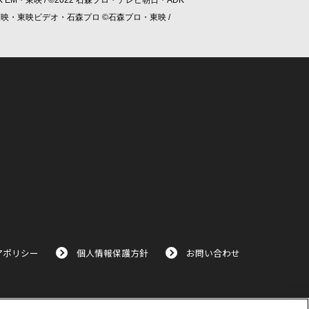
/ ©東映・東映ビデオ・石森プロ ©石森プロ・東映 /
アポリシー
個人情報保護方針
お問い合わせ