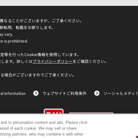
異なることがございますが、ご了承ください。
断転用、転載をお断りします。
ay vary.
e is prohibited.
等を行ったCookie情報を使用しています。
致します。詳しくは
プライバシーポリシー
をご確認ください。
なる場合がございますのでご了承ください。
al Information
ウェブサイトご利用条件
ソーシャルメディ
©BANDAI
c and to personalize content and ads. Please click
eriod of each cookie. We may sell or share
rtising partners, who may combine it with other