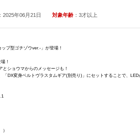
：2025年06月21日
対象年齢
：3才以上
ップ型ゴチゾウver.-」が登場！
登場！
アとショウマからのメッセージも！
」、「DX変身ベルトヴラスタムギア(別売り)」にセットすることで、LE
1
。）