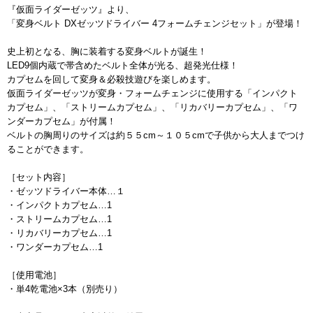
『仮面ライダーゼッツ』より、
「変身ベルト DXゼッツドライバー 4フォームチェンジセット」が登場！
史上初となる、胸に装着する変身ベルトが誕生！
LED9個内蔵で帯含めたベルト全体が光る、超発光仕様！
カプセムを回して変身＆必殺技遊びを楽しめます。
仮面ライダーゼッツが変身・フォームチェンジに使用する「インパクト
カプセム」、「ストリームカプセム」、「リカバリーカプセム」、「ワ
ンダーカプセム」が付属！
ベルトの胸周りのサイズは約５５cm～１０５cmで子供から大人までつけ
ることができます。
［セット内容］
・ゼッツドライバー本体…１
・インパクトカプセム…1
・ストリームカプセム…1
・リカバリーカプセム…1
・ワンダーカプセム…1
［使用電池］
・単4乾電池×3本（別売り）