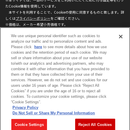
たCookie情報を使用しています。
本サイトを利用することで、Cookieの使用に同意するものと致します。詳
しくは
プライバシーポリシー
をご確認ください。
※価格は、メーカー希望小売価格です。
※商品名・発売日・価格などこのホームページの情報は変更になる場合がご
We use unique personal identifier such as cookies to
ざいますのでご了承ください。
analyze our traffic and to personalize content and ads.
Please click
here
to see more details about how we use
privacypolicy
Do Not Sell or Share My
cookies and the retention period of each cookie. We may
sell or share information about your use of our website
Personal Information
to/with our analytics and advertising partners, who may
ウェブサイトご利用条件
ソーシャルメディアポリシー
combine it with other information that you have provided to
個人情報保護方針
お問い合わせ
them or that they have collected from your use of their
services. However, we do not set and use cookies for our
users under 16 years of age. Please click “Reject All
Cookies” if you are under the age of 16 or to reject all
©BANDAI
cookies. To customize your cookie settings, please click
“Cookie Settings”.
Privacy Policy
Do Not Sell or Share My Personal Information
コピーライト一覧を表示する
Cookie Settings
Reject All Cookies