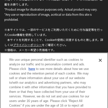
載をお断りします。
*Product image for illustration purposes only. Actual product may vary.
*Any use or reproduction of image, acritical or data from this site is
prohibited.
※本サイトでは、一部のサービスをご利用いただくために付与設定等を行っ
たCookie情報を使用しています。
本サイトを利用することで、Cookieの使用に同意するものと致します。詳
しくは
プライバシーポリシー
をご確認ください。
※価格は、メーカー希望小売価格です。
※商品名・発売日・価格などこのホームページの情報は変更になる場合がご
We use unique personal identifier such as cookies to
ざいますのでご了承ください。
analyze our traffic and to personalize content and ads.
Please click
here
to see more details about how we use
privacypolicy
Do Not Sell or Share My
cookies and the retention period of each cookie. We may
sell or share information about your use of our website
Personal Information
to/with our analytics and advertising partners, who may
ウェブサイトご利用条件
ソーシャルメディアポリシー
combine it with other information that you have provided to
個人情報保護方針
お問い合わせ
them or that they have collected from your use of their
services. However, we do not set and use cookies for our
users under 16 years of age. Please click “Reject All
Cookies” if you are under the age of 16 or to reject all
©BANDAI