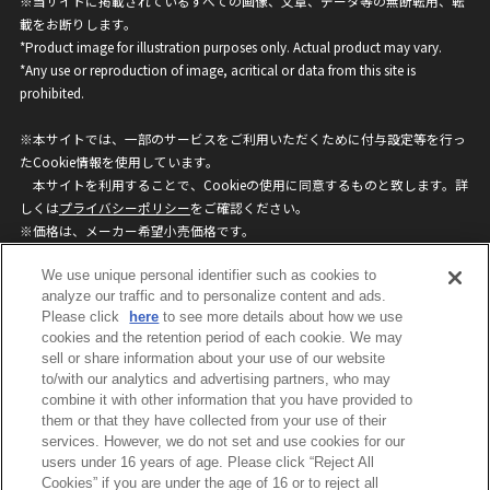
※当サイトに掲載されているすべての画像、文章、データ等の無断転用、転
載をお断りします。
*Product image for illustration purposes only. Actual product may vary.
*Any use or reproduction of image, acritical or data from this site is
prohibited.
※本サイトでは、一部のサービスをご利用いただくために付与設定等を行っ
たCookie情報を使用しています。
本サイトを利用することで、Cookieの使用に同意するものと致します。詳
しくは
プライバシーポリシー
をご確認ください。
※価格は、メーカー希望小売価格です。
※商品名・発売日・価格などこのホームページの情報は変更になる場合がご
We use unique personal identifier such as cookies to
ざいますのでご了承ください。
analyze our traffic and to personalize content and ads.
Please click
here
to see more details about how we use
privacypolicy
Do Not Sell or Share My
cookies and the retention period of each cookie. We may
sell or share information about your use of our website
Personal Information
to/with our analytics and advertising partners, who may
ウェブサイトご利用条件
ソーシャルメディアポリシー
combine it with other information that you have provided to
個人情報保護方針
お問い合わせ
them or that they have collected from your use of their
services. However, we do not set and use cookies for our
users under 16 years of age. Please click “Reject All
Cookies” if you are under the age of 16 or to reject all
©BANDAI