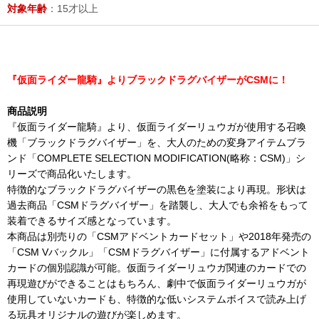
対象年齢
：15才以上
『仮面ライダー龍騎』よりブラックドラグバイザーがCSMに！
商品説明
『仮面ライダー龍騎』より、仮面ライダーリュウガが使用する召喚
機「ブラックドラグバイザー」を、大人のための変身アイテムブラ
ンド「COMPLETE SELECTION MODIFICATION(略称：CSM)」シ
リーズで商品化いたします。
特徴的なブラックドラグバイザーの黒色を塗装により再現。形状は
過去商品「CSMドラグバイザー」を踏襲し、大人でも余裕をもって
装着できるサイズ感となっています。
本商品は別売りの「CSMアドベントカードセット」や2018年発売の
「CSM Vバックル」「CSMドラグバイザー」に付属するアドベント
カードの個別認識が可能。仮面ライダーリュウガ関連のカードでの
再現遊びができることはもちろん、劇中で仮面ライダーリュウガが
使用していないカードも、特徴的な低いシステムボイスで読み上げ
る玩具オリジナルの遊びが楽しめます。