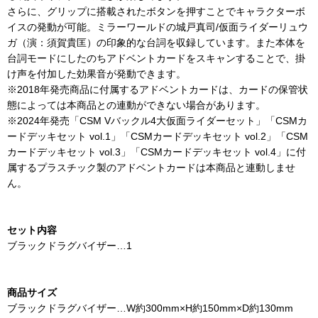
さらに、グリップに搭載されたボタンを押すことでキャラクターボ
イスの発動が可能。ミラーワールドの城戸真司/仮面ライダーリュウ
ガ（演：須賀貴匡）の印象的な台詞を収録しています。また本体を
台詞モードにしたのちアドベントカードをスキャンすることで、掛
け声を付加した効果音が発動できます。
※2018年発売商品に付属するアドベントカードは、カードの保管状
態によっては本商品との連動ができない場合があります。
※2024年発売「CSM Vバックル4大仮面ライダーセット」「CSMカ
ードデッキセット vol.1」「CSMカードデッキセット vol.2」「CSM
カードデッキセット vol.3」「CSMカードデッキセット vol.4」に付
属するプラスチック製のアドベントカードは本商品と連動しませ
ん。
セット内容
ブラックドラグバイザー…1
商品サイズ
ブラックドラグバイザー…W約300mm×H約150mm×D約130mm