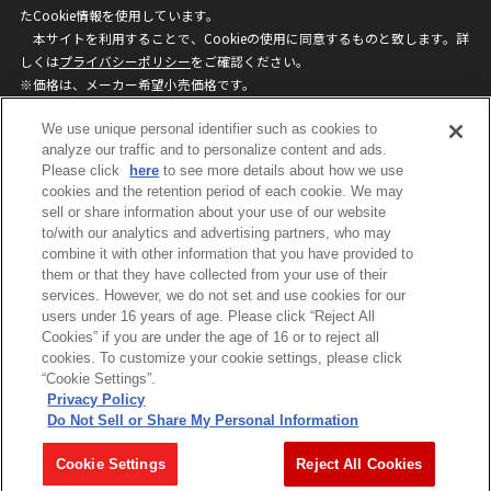
たCookie情報を使用しています。
本サイトを利用することで、Cookieの使用に同意するものと致します。詳
しくは
プライバシーポリシー
をご確認ください。
※価格は、メーカー希望小売価格です。
※商品名・発売日・価格などこのホームページの情報は変更になる場合がご
We use unique personal identifier such as cookies to
ざいますのでご了承ください。
analyze our traffic and to personalize content and ads.
Please click
here
to see more details about how we use
privacypolicy
Do Not Sell or Share My
cookies and the retention period of each cookie. We may
sell or share information about your use of our website
Personal Information
to/with our analytics and advertising partners, who may
ウェブサイトご利用条件
ソーシャルメディアポリシー
combine it with other information that you have provided to
個人情報保護方針
お問い合わせ
them or that they have collected from your use of their
services. However, we do not set and use cookies for our
users under 16 years of age. Please click “Reject All
Cookies” if you are under the age of 16 or to reject all
©BANDAI
cookies. To customize your cookie settings, please click
“Cookie Settings”.
Privacy Policy
Do Not Sell or Share My Personal Information
コピーライト一覧を表示する
Cookie Settings
Reject All Cookies