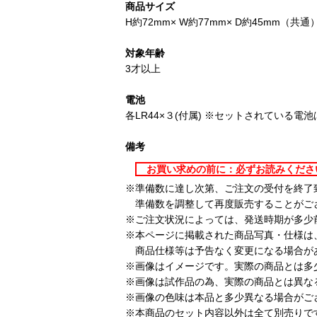
商品サイズ
H約72mm× W約77mm× D約45mm（共通
対象年齢
3才以上
電池
各LR44×３(付属) ※セットされている電
備考
お買い求めの前に：必ずお読みくだ
※準備数に達し次第、ご注文の受付を終了
準備数を調整して再度販売することがご
※ご注文状況によっては、発送時期が多少
※本ページに掲載された商品写真・仕様は
商品仕様等は予告なく変更になる場合が
※画像はイメージです。実際の商品とは多
※画像は試作品の為、実際の商品とは異な
※画像の色味は本品と多少異なる場合がご
※本商品のセット内容以外は全て別売りで