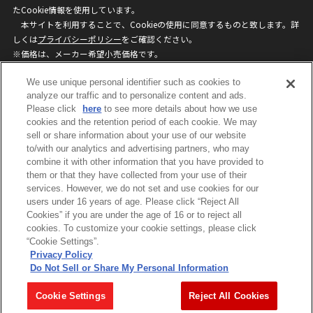
たCookie情報を使用しています。
本サイトを利用することで、Cookieの使用に同意するものと致します。詳
しくは
プライバシーポリシー
をご確認ください。
※価格は、メーカー希望小売価格です。
※商品名・発売日・価格などこのホームページの情報は変更になる場合がご
We use unique personal identifier such as cookies to
ざいますのでご了承ください。
analyze our traffic and to personalize content and ads.
Please click
here
to see more details about how we use
privacypolicy
Do Not Sell or Share My
cookies and the retention period of each cookie. We may
sell or share information about your use of our website
Personal Information
to/with our analytics and advertising partners, who may
ウェブサイトご利用条件
ソーシャルメディアポリシー
combine it with other information that you have provided to
個人情報保護方針
お問い合わせ
them or that they have collected from your use of their
services. However, we do not set and use cookies for our
users under 16 years of age. Please click “Reject All
Cookies” if you are under the age of 16 or to reject all
©BANDAI
cookies. To customize your cookie settings, please click
“Cookie Settings”.
Privacy Policy
Do Not Sell or Share My Personal Information
コピーライト一覧を表示する
Cookie Settings
Reject All Cookies