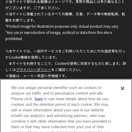
※当サイトで使われる画像はイメージです。実際の商品とは多少異なること
がございますが、ご了承ください。
※当サイトに掲載されているすべての画像、文章、データ等の無断転用、転
載をお断りします。
*Product image for illustration purposes only. Actual product may vary.
*Any use or reproduction of image, acritical or data from this site is
prohibited.
※本サイトでは、一部のサービスをご利用いただくために付与設定等を行っ
たCookie情報を使用しています。
本サイトを利用することで、Cookieの使用に同意するものと致します。詳
しくは
プライバシーポリシー
をご確認ください。
※価格は、メーカー希望小売価格です。
※商品名・発売日・価格などこのホームページの情報は変更になる場合がご
We use unique personal identifier such as cookies to
ざいますのでご了承ください。
analyze our traffic and to personalize content and ads.
Please click
here
to see more details about how we use
privacypolicy
Do Not Sell or Share My
cookies and the retention period of each cookie. We may
sell or share information about your use of our website
Personal Information
to/with our analytics and advertising partners, who may
ウェブサイトご利用条件
ソーシャルメディアポリシー
combine it with other information that you have provided to
個人情報保護方針
お問い合わせ
them or that they have collected from your use of their