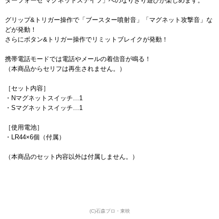
ダーフォーゼ マグネットステイツ」へのなりきり遊びが楽しめます。
グリップ&トリガー操作で「ブースター噴射音」「マグネット攻撃音」な
どが発動！
さらにボタン&トリガー操作でリミットブレイクが発動！
携帯電話モードでは電話やメールの着信音が鳴る！
（本商品からセリフは再生されません。）
［セット内容］
・Nマグネットスイッチ…1
・Sマグネットスイッチ…1
［使用電池］
・LR44×6個（付属）
（本商品のセット内容以外は付属しません。）
(C)石森プロ・東映