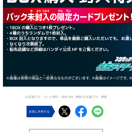
(C)石森プロ・テレビ朝日・ADK EM・東映 (C)石森プロ・東映
友達に共有する