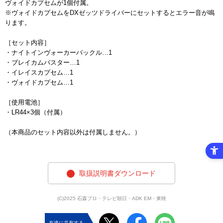
ヴォイドカプセムが1個付属。
※ヴォイドカプセムをDXゼッツドライバーにセットするとエラー音が鳴
ります。
［セット内容］
・ナイトインヴォーカーバックル…1
・ブレイカムバスター…1
・イレイスカプセム…1
・ヴォイドカプセム…1
［使用電池］
・LR44×3個（付属）
（本商品のセット内容以外は付属しません。）
取扱説明書ダウンロード
(C)2025 石森プロ・テレビ朝日・ADK EM・東映
友達に共有する