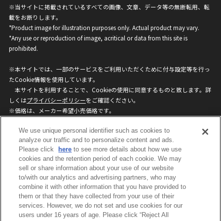
※当サイトに掲載されているすべての画像、文章、データ等の無断転用、転
載をお断りします。
*Product image for illustration purposes only. Actual product may vary.
*Any use or reproduction of image, acritical or data from this site is
prohibited.
※本サイトでは、一部のサービスをご利用いただくために付与設定等を行っ
たCookie情報を使用しています。
本サイトを利用することで、Cookieの使用に同意するものと致します。詳
しくは
プライバシーポリシー
をご確認ください。
※価格は、メーカー希望小売価格です。
※商品名・発売日・価格などこのホームページの情報は変更になる場合がご
We use unique personal identifier such as cookies to
ざいますのでご了承ください。
analyze our traffic and to personalize content and ads.
Please click
here
to see more details about how we use
privacypolicy
Do Not Sell or Share My
cookies and the retention period of each cookie. We may
sell or share information about your use of our website
Personal Information
to/with our analytics and advertising partners, who may
ウェブサイトご利用条件
ソーシャルメディアポリシー
combine it with other information that you have provided to
個人情報保護方針
お問い合わせ
them or that they have collected from your use of their
services. However, we do not set and use cookies for our
users under 16 years of age. Please click “Reject All