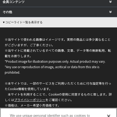
会員コンテンツ
その他
▼コピーライト一覧を表示する
※当サイトで使われる画像はイメージです。実際の商品とは多少異なること
がございますが、ご了承ください。
※当サイトに掲載されているすべての画像、文章、データ等の無断転用、転
載をお断りします。
*Product image for illustration purposes only. Actual product may vary.
*Any use or reproduction of image, acritical or data from this site is
prohibited.
※本サイトでは、一部のサービスをご利用いただくために付与設定等を行っ
たCookie情報を使用しています。
本サイトを利用することで、Cookieの使用に同意するものと致します。詳
しくは
プライバシーポリシー
をご確認ください。
※価格は、メーカー希望小売価格です。
※商品名・発売日・価格などこのホームページの情報は変更になる場合がご
We use unique personal identifier such as cookies to
ざいますのでご了承ください。