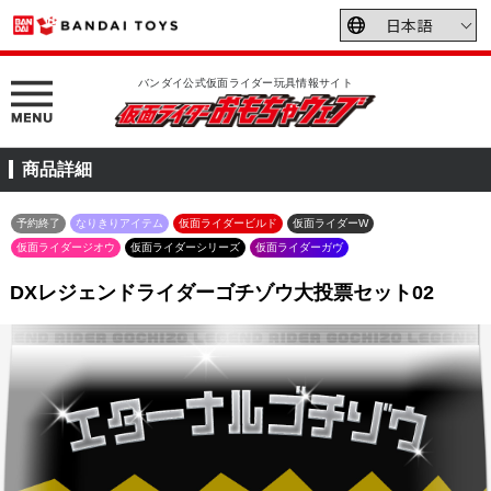
バンダイ公式仮面ライダー玩具情報サイト
商品詳細
予約終了
なりきりアイテム
仮面ライダービルド
仮面ライダーW
仮面ライダージオウ
仮面ライダーシリーズ
仮面ライダーガヴ
DXレジェンドライダーゴチゾウ大投票セット02