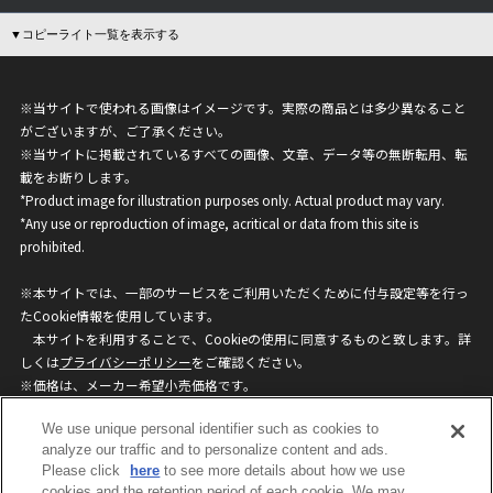
▼コピーライト一覧を表示する
※当サイトで使われる画像はイメージです。実際の商品とは多少異なること
がございますが、ご了承ください。
※当サイトに掲載されているすべての画像、文章、データ等の無断転用、転
載をお断りします。
*Product image for illustration purposes only. Actual product may vary.
*Any use or reproduction of image, acritical or data from this site is
prohibited.
※本サイトでは、一部のサービスをご利用いただくために付与設定等を行っ
たCookie情報を使用しています。
本サイトを利用することで、Cookieの使用に同意するものと致します。詳
しくは
プライバシーポリシー
をご確認ください。
※価格は、メーカー希望小売価格です。
※商品名・発売日・価格などこのホームページの情報は変更になる場合がご
We use unique personal identifier such as cookies to
ざいますのでご了承ください。
analyze our traffic and to personalize content and ads.
Please click
here
to see more details about how we use
privacypolicy
Do Not Sell or Share My
cookies and the retention period of each cookie. We may