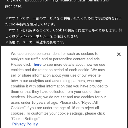
prohibited.
※本サイトでは、一部のサービスをご利用いただくために付与設定等を行っ
たCookie情報を使用しています。
本サイトを利用することで、Cookieの使用に同意するものと致します。詳
しくは
プライバシーポリシー
をご確認ください。
※価格は、メーカー希望小売価格です。
※商品名・発売日・価格などこのホームページの情報は変更になる場合がご
We use unique personal identifier such as cookies to
ざいますのでご了承ください。
analyze our traffic and to personalize content and ads.
Please click
here
to see more details about how we use
privacypolicy
Do Not Sell or Share My
cookies and the retention period of each cookie. We may
sell or share information about your use of our website
Personal Information
to/with our analytics and advertising partners, who may
ウェブサイトご利用条件
ソーシャルメディアポリシー
combine it with other information that you have provided to
個人情報保護方針
お問い合わせ
them or that they have collected from your use of their
services. However, we do not set and use cookies for our
users under 16 years of age. Please click “Reject All
Cookies” if you are under the age of 16 or to reject all
©BANDAI
cookies. To customize your cookie settings, please click
“Cookie Settings”.
Privacy Policy