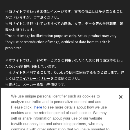
※当サイトで使われる画像はイメージです。実際の商品とは多少異なること
がございますが、ご了承ください。
※当サイトに掲載されているすべての画像、文章、データ等の無断転用、転
載をお断りします。
*Product image for illustration purposes only. Actual product may vary.
*Any use or reproduction of image, acritical or data from this site is
prohibited.
※本サイトでは、一部のサービスをご利用いただくために付与設定等を行っ
たCookie情報を使用しています。
本サイトを利用することで、Cookieの使用に同意するものと致します。詳
しくは
プライバシーポリシー
をご確認ください。
※価格は、メーカー希望小売価格です。
※商品名・発売日・価格などこのホームページの情報は変更になる場合がご
We use unique personal identifier such as cookies to
ざいますのでご了承ください。
analyze our traffic and to personalize content and ads.
Please click
here
to see more details about how we use
privacypolicy
Do Not Sell or Share My
cookies and the retention period of each cookie. We may
sell or share information about your use of our website
Personal Information
to/with our analytics and advertising partners, who may
ウェブサイトご利用条件
ソーシャルメディアポリシー
combine it with other information that you have provided to