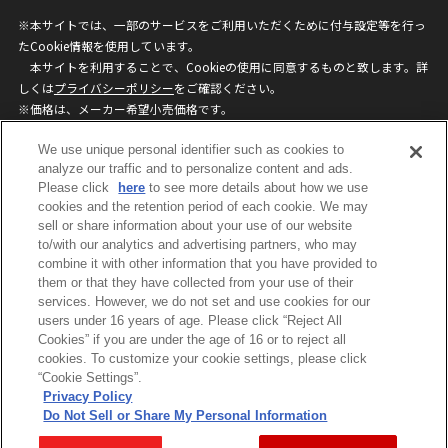
※本サイトでは、一部のサービスをご利用いただくために付与設定等を行っ
たCookie情報を使用しています。
本サイトを利用することで、Cookieの使用に同意するものと致します。詳
しくは
プライバシーポリシー
をご確認ください。
※価格は、メーカー希望小売価格です。
※商品名・発売日・価格などこのホームページの情報は変更になる場合がご
We use unique personal identifier such as cookies to
ざいますのでご了承ください。
analyze our traffic and to personalize content and ads.
Please click
here
to see more details about how we use
privacypolicy
Do Not Sell or Share My
cookies and the retention period of each cookie. We may
sell or share information about your use of our website
Personal Information
to/with our analytics and advertising partners, who may
ウェブサイトご利用条件
ソーシャルメディアポリシー
combine it with other information that you have provided to
個人情報保護方針
お問い合わせ
them or that they have collected from your use of their
services. However, we do not set and use cookies for our
users under 16 years of age. Please click “Reject All
Cookies” if you are under the age of 16 or to reject all
©BANDAI
cookies. To customize your cookie settings, please click
“Cookie Settings”.
Privacy Policy
Do Not Sell or Share My Personal Information
コピーライト一覧を表示する