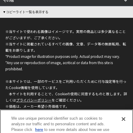
その他
▼コピーライト一覧を表示する
※当サイトで使われる画像はイメージです。実際の商品とは多少異なること
がございますが、ご了承ください。
※当サイトに掲載されているすべての画像、文章、データ等の無断転用、転
載をお断りします。
*Product image for illustration purposes only. Actual product may vary.
*Any use or reproduction of image, acritical or data from this site is
prohibited.
※本サイトでは、一部のサービスをご利用いただくために付与設定等を行っ
たCookie情報を使用しています。
本サイトを利用することで、Cookieの使用に同意するものと致します。詳
しくは
プライバシーポリシー
をご確認ください。
※価格は、メーカー希望小売価格です。
※商品名・発売日・価格などこのホームページの情報は変更になる場合がご
We use unique personal identifier such as cookies to
ざいますのでご了承ください。
analyze our traffic and to personalize content and ads.
Please click
here
to see more details about how we use