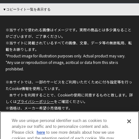
▼コピーライト一覧を表示する
※当サイトで使われる画像はイメージです。実際の商品とは多少異なること
がございますが、ご了承ください。
※当サイトに掲載されているすべての画像、文章、データ等の無断転用、転
載をお断りします。
*Product image for illustration purposes only. Actual product may vary.
*Any use or reproduction of image, acritical or data from this site is
prohibited.
※本サイトでは、一部のサービスをご利用いただくために付与設定等を行っ
たCookie情報を使用しています。
本サイトを利用することで、Cookieの使用に同意するものと致します。詳
しくは
プライバシーポリシー
をご確認ください。
※価格は、メーカー希望小売価格です。
※商品名・発売日・価格などこのホームページの情報は変更になる場合がご
We use unique personal identifier such as cookies to
ざいますのでご了承ください。
analyze our traffic and to personalize content and ads.
Please click
here
to see more details about how we use
privacypolicy
Do Not Sell or Share My
cookies and the retention period of each cookie. We may