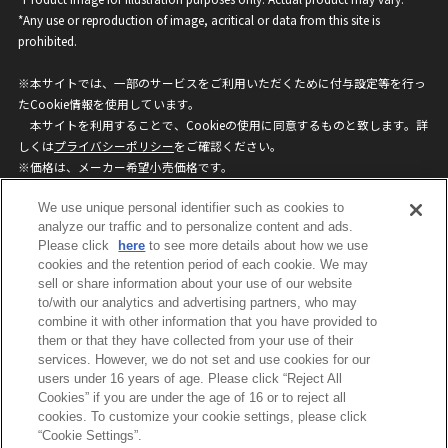
*Any use or reproduction of image, acritical or data from this site is
prohibited.
※本サイトでは、一部のサービスをご利用いただくために付与設定等を行っ
たCookie情報を使用しています。
本サイトを利用することで、Cookieの使用に同意するものと致します。詳
しくは
プライバシーポリシー
をご確認ください。
※価格は、メーカー希望小売価格です。
※商品名・発売日・価格などこのホームページの情報は変更になる場合がご
We use unique personal identifier such as cookies to
ざいますのでご了承ください。
analyze our traffic and to personalize content and ads.
Please click
here
to see more details about how we use
privacypolicy
Do Not Sell or Share My
cookies and the retention period of each cookie. We may
sell or share information about your use of our website
Personal Information
to/with our analytics and advertising partners, who may
ウェブサイトご利用条件
ソーシャルメディアポリシー
combine it with other information that you have provided to
個人情報保護方針
お問い合わせ
them or that they have collected from your use of their
services. However, we do not set and use cookies for our
users under 16 years of age. Please click “Reject All
Cookies” if you are under the age of 16 or to reject all
©BANDAI
cookies. To customize your cookie settings, please click
“Cookie Settings”.