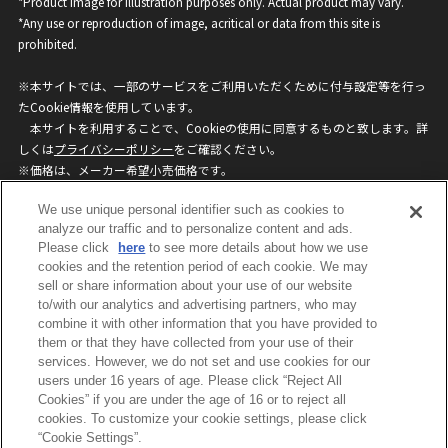
*Product image for illustration purposes only. Actual product may vary.
*Any use or reproduction of image, acritical or data from this site is
prohibited.
※本サイトでは、一部のサービスをご利用いただくために付与設定等を行っ
たCookie情報を使用しています。
本サイトを利用することで、Cookieの使用に同意するものと致します。詳
しくは
プライバシーポリシー
をご確認ください。
※価格は、メーカー希望小売価格です。
※商品名・発売日・価格などこのホームページの情報は変更になる場合がご
We use unique personal identifier such as cookies to
ざいますのでご了承ください。
analyze our traffic and to personalize content and ads.
Please click
here
to see more details about how we use
privacypolicy
Do Not Sell or Share My
cookies and the retention period of each cookie. We may
sell or share information about your use of our website
Personal Information
to/with our analytics and advertising partners, who may
ウェブサイトご利用条件
ソーシャルメディアポリシー
combine it with other information that you have provided to
個人情報保護方針
お問い合わせ
them or that they have collected from your use of their
services. However, we do not set and use cookies for our
users under 16 years of age. Please click “Reject All
Cookies” if you are under the age of 16 or to reject all
©BANDAI
cookies. To customize your cookie settings, please click
“Cookie Settings”.