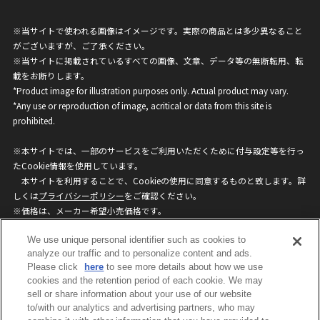
※当サイトで使われる画像はイメージです。実際の商品とは多少異なること
がございますが、ご了承ください。
※当サイトに掲載されているすべての画像、文章、データ等の無断転用、転
載をお断りします。
*Product image for illustration purposes only. Actual product may vary.
*Any use or reproduction of image, acritical or data from this site is
prohibited.
※本サイトでは、一部のサービスをご利用いただくために付与設定等を行っ
たCookie情報を使用しています。
本サイトを利用することで、Cookieの使用に同意するものと致します。詳
しくは
プライバシーポリシー
をご確認ください。
※価格は、メーカー希望小売価格です。
※商品名・発売日・価格などこのホームページの情報は変更になる場合がご
We use unique personal identifier such as cookies to
ざいますのでご了承ください。
analyze our traffic and to personalize content and ads.
Please click
here
to see more details about how we use
privacypolicy
Do Not Sell or Share My
cookies and the retention period of each cookie. We may
sell or share information about your use of our website
Personal Information
to/with our analytics and advertising partners, who may
ウェブサイトご利用条件
ソーシャルメディアポリシー