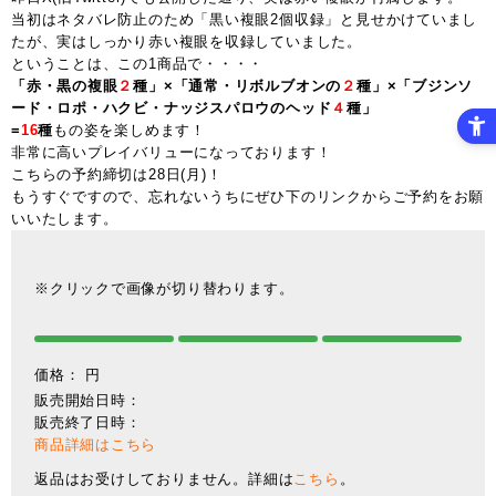
当初はネタバレ防止のため「黒い複眼2個収録」と見せかけていまし
たが、実はしっかり赤い複眼を収録していました。
ということは、この1商品で・・・・
「赤・黒の複眼
２
種」×「通常・リボルブオンの
２
種」×「ブジンソ
ード・ロポ・ハクビ・ナッジスパロウのヘッド
４
種」
=
16
種
もの姿を楽しめます！
非常に高いプレイバリューになっております！
こちらの予約締切は28日(月)！
もうすぐですので、忘れないうちにぜひ下のリンクからご予約をお願
いいたします。
※クリックで画像が切り替わります。
価格：
円
販売開始日時：
販売終了日時：
商品詳細はこちら
返品はお受けしておりません。詳細は
こちら
。