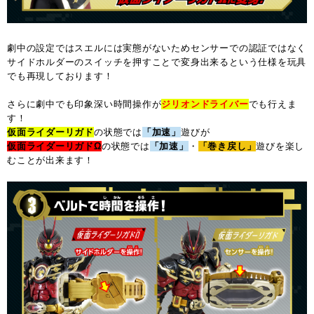
劇中の設定ではスエルには実態がないためセンサーでの認証ではなく
サイドホルダーのスイッチを押すことで変身出来るという仕様を玩具
でも再現しております！
さらに劇中でも印象深い時間操作が
ジリオンドライバー
でも行えま
す！
仮面ライダーリガド
の状態では
「加速」
遊びが
仮面ライダーリガドΩ
の状態では
「加速」
・
「巻き戻し」
遊びを楽し
むことが出来ます！