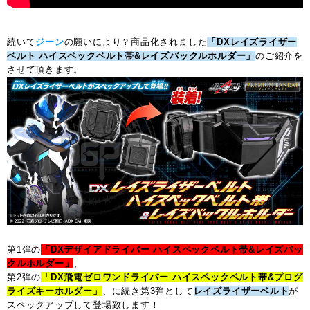
続いて
ジーン
の願いにより？商品化されました
「DXレイズライザー
ベルト ハイスペックベルト帯&レイズバックルホルダー」
のご紹介を
させて頂きます。
第1弾の
「DXデザイアドライバー ハイスペックベルト帯&レイズバッ
クルホルダー」
、
第2弾の
「DX飛電ゼロワンドライバー ハイスペックベルト帯&プログ
ライズキーホルダー」
、に続き第3弾として
レイズライザーベルト
が
スペックアップして登場致します！