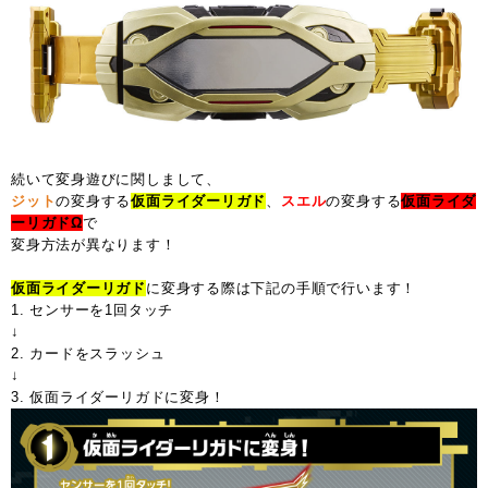
続いて変身遊びに関しまして、
ジット
の変身する
仮面ライダーリガド
、
スエル
の変身する
仮面ライダ
ーリガドΩ
で
変身方法が異なります！
仮面ライダーリガド
に変身する際は下記の手順で行います！
1. センサーを1回タッチ
↓
2. カードをスラッシュ
↓
3. 仮面ライダーリガドに変身！