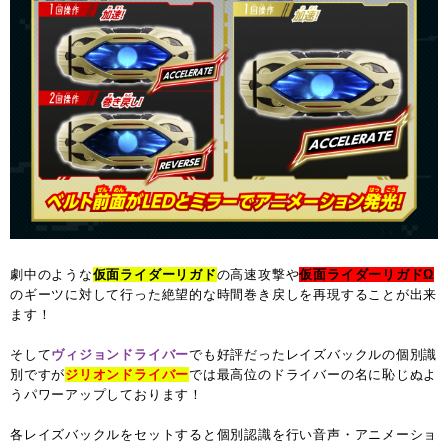
劇中のような
仮面ライダーリガド
の高速攻撃や
仮面ライダーリガドΩ
のギーツに対して行った絶望的な時間巻き戻しを再現することが出来
ます！
そして
ヴィジョンドライバー
でも好評だったレイズバックルの個別識
別ですが
ジリオンドライバー
では最高位のドライバーの名に恥じぬよ
うパワーアップしております！
各レイズバックルをセットすると個別認識を行い音声・アニメーショ