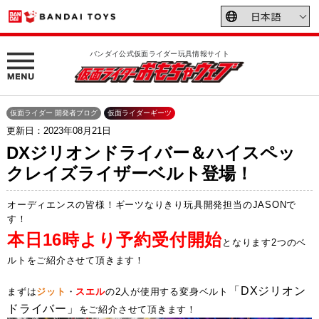
バンダイ公式仮面ライダー玩具情報サイト
仮面ライダー 開発者ブログ
仮面ライダーギーツ
更新日：2023年08月21日
DXジリオンドライバー＆ハイスペッ
クレイズライザーベルト登場！
オーディエンスの皆様！ギーツなりきり玩具開発担当のJASONで
す！
本日16時より予約受付開始
となります2つのベ
ルトをご紹介させて頂きます！
「DXジリオン
まずは
ジット
・
スエル
の2人が使用する変身ベルト
ドライバー」
をご紹介させて頂きます！