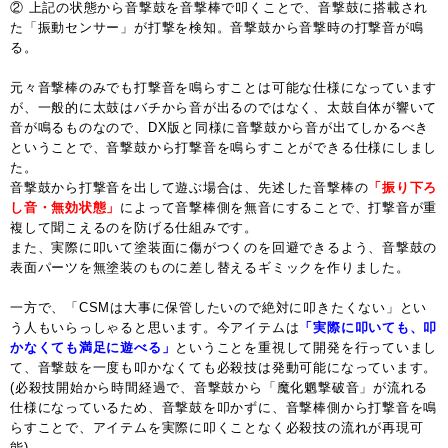
② 上記の状態から音撃鼓を音撃棒で叩くことで、音撃鼓に搭載され
た「振動センサー」が打撃を検知。音撃鼓から音撃時の打撃音が鳴
る。
元々音撃棒のみでも打撃音を鳴らすことは可能な仕様になっています
が、一般的に太鼓はバチから音が出るのではなく、太鼓自体が響いて
音が鳴るものなので、DX版と同様に音撃鼓から音が出てしかるべき
ということで、音撃鼓から打撃音を鳴らすことができる仕様にしまし
た。
音撃鼓から打撃音を出して遊ぶ場合は、先述した音撃棒の
「振り下ろ
し音・無効状態」
によって音撃棒側を無音にすることで、打撃音が重
複して聞こえるのを防げる仕組みです。
また、実際に叩いて塗装面に傷がつくのを回避できるよう、音撃鼓の
表面パーツを無塗装のものに差し替えるギミックを作りました。
一方で、「CSMは大事に保管したいので絶対に叩きたくない」とい
う人もいらっしゃると思います。今アイテムは
「実際に叩いても、叩
かなくても満足に遊べる」
ということを重視して開発を行っていまし
て、音撃鼓を一度も叩かなくても必殺技は発動可能になっています。
(必殺技開始から時間経過で、音撃鼓から「魔化魍撃破音」が流れる
仕様になっているため、音撃鼓を叩かずに、音撃棒側から打撃音を鳴
らすことで、アイテムを実際に叩くことなく必殺技の流れが再現可
能)