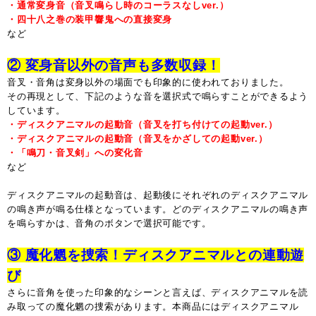
・通常変身音（音叉鳴らし時のコーラスなしver.）
・四十八之巻の装甲響鬼への直接変身
など
② 変身音以外の音声も多数収録！
音叉・音角は変身以外の場面でも印象的に使われておりました。
その再現として、下記のような音を選択式で鳴らすことができるよう
しています。
・ディスクアニマルの起動音（音叉を打ち付けての起動ver.）
・ディスクアニマルの起動音（音叉をかざしての起動ver.）
・「鳴刀・音叉剣」への変化音
など
ディスクアニマルの起動音は、起動後にそれぞれのディスクアニマル
の鳴き声が鳴る仕様となっています。どのディスクアニマルの鳴き声
を鳴らすかは、音角のボタンで選択可能です。
③ 魔化魍を捜索！ディスクアニマルとの連動遊
び
さらに音角を使った印象的なシーンと言えば、ディスクアニマルを読
み取っての魔化魍の捜索があります。本商品にはディスクアニマル