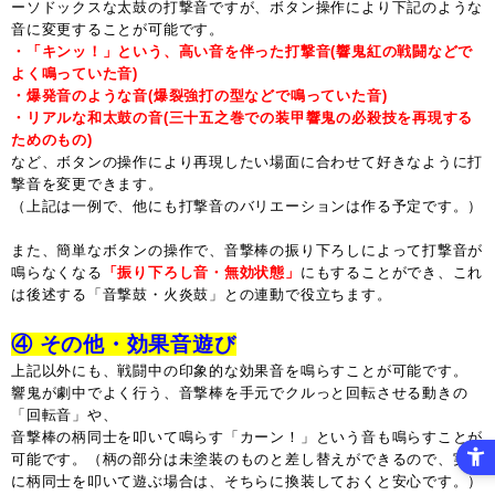
ーソドックスな太鼓の打撃音ですが、ボタン操作により下記のような
音に変更することが可能です。
・「キンッ！」という、高い音を伴った打撃音(響鬼紅の戦闘などで
よく鳴っていた音)
・爆発音のような音(爆裂強打の型などで鳴っていた音)
・リアルな和太鼓の音(三十五之巻での装甲響鬼の必殺技を再現する
ためのもの)
など、ボタンの操作により再現したい場面に合わせて好きなように打
撃音を変更できます。
（上記は一例で、他にも打撃音のバリエーションは作る予定です。）
また、簡単なボタンの操作で、音撃棒の振り下ろしによって打撃音が
鳴らなくなる
「振り下ろし音・無効状態」
にもすることができ、これ
は後述する「音撃鼓・火炎鼓」との連動で役立ちます。
④ その他・効果音遊び
上記以外にも、戦闘中の印象的な効果音を鳴らすことが可能です。
響鬼が劇中でよく行う、音撃棒を手元でクルっと回転させる動きの
「回転音」や、
音撃棒の柄同士を叩いて鳴らす「カーン！」という音も鳴らすことが
可能です。（柄の部分は未塗装のものと差し替えができるので、実際
に柄同士を叩いて遊ぶ場合は、そちらに換装しておくと安心です。）