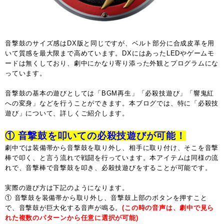
音撃鼓のサイズ感はDX版と同じですが、ベルト部分に合成皮革を用
いて質感を最大限まで高めています。DXにはあったLEDやゲームモ
ードは無くしており、劇中にかなり寄り添った外観とプログラムにな
っています。
音撃鼓の基本の遊びとしては「BGM再生」「必殺技遊び」「響鬼紅
への変身」などを行うことができます。本ブログでは、特に「必殺技
遊び」について、詳しくご紹介します。
① 音撃鼓を叩いての必殺技遊びが可能！
劇中では装備帯から音撃鼓を取り外し、相手に取り付け、そこを音撃
棒で叩く、と言う流れで戦闘を行っています。本アイテムは同様の流
れで、音撃棒で音撃鼓を叩き、必殺技遊びをすることが可能です。
実際の遊び方は下記のようになります。
① 音撃鼓を装備帯から取り外し、音撃鼓上部のボタンを押すこと
で、音撃鼓が巨大化する音声が鳴る。
(この時の音声は、劇中で見ら
れた複数のパターンから任意に選択が可能)