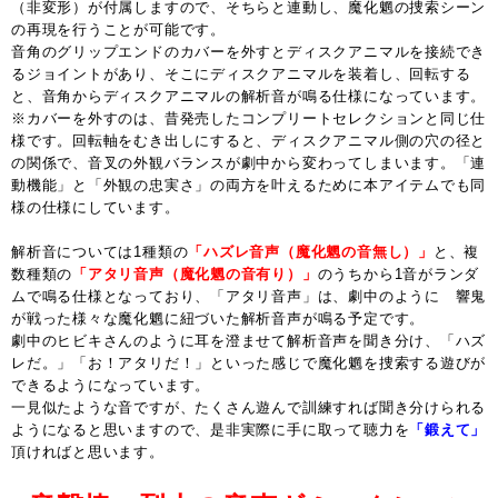
（非変形）が付属しますので、そちらと連動し、魔化魍の捜索シーン
の再現を行うことが可能です。
音角のグリップエンドのカバーを外すとディスクアニマルを接続でき
るジョイントがあり、そこにディスクアニマルを装着し、回転する
と、音角からディスクアニマルの解析音が鳴る仕様になっています。
※カバーを外すのは、昔発売したコンプリートセレクションと同じ仕
様です。回転軸をむき出しにすると、ディスクアニマル側の穴の径と
の関係で、音叉の外観バランスが劇中から変わってしまいます。「連
動機能」と「外観の忠実さ」の両方を叶えるために本アイテムでも同
様の仕様にしています。
解析音については1種類の
「ハズレ音声（魔化魍の音無し）」
と、複
数種類の
「アタリ音声（魔化魍の音有り）」
のうちから1音がランダ
ムで鳴る仕様となっており、「アタリ音声」は、劇中のように 響鬼
が戦った様々な魔化魍に紐づいた解析音声が鳴る予定です。
劇中のヒビキさんのように耳を澄ませて解析音声を聞き分け、「ハズ
レだ。」「お！アタリだ！」といった感じで魔化魍を捜索する遊びが
できるようになっています。
一見似たような音ですが、たくさん遊んで訓練すれば聞き分けられる
ようになると思いますので、是非実際に手に取って聴力を
「鍛えて」
頂ければと思います。