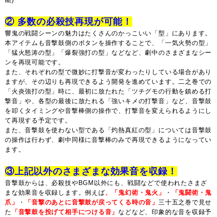
② 多数の必殺技再現が可能！
響鬼の戦闘シーンの魅力はたくさんのかっこいい「型」にあります。
本アイテムも音撃鼓側のボタンを操作することで、「一気火勢の型」
「猛火怒涛の型」「爆裂強打の型」などなど、劇中のさまざまなシー
ンを再現可能です。
また、それぞれの型で微妙に打撃音が変わったりしている場合があり
ますが、その辺りも再現できるよう開発を進めています。二之巻での
「火炎強打の型」時に、最初に放たれた「ツチグモの行動を鎮める打
撃音」や、各型の最後に放たれる「強いキメの打撃音」など、音撃鼓
を叩くタイミングや音撃棒側の操作で、打撃音を変えられるようにし
て再現する予定です。
また、音撃鼓を使わない型である「灼熱真紅の型」については音撃鼓
の操作は行わず、劇中同様に音撃棒のみで再現できるようになってい
ます。
③上記以外のさまざまな効果音を収録！
音撃鼓からは、必殺技やBGM以外にも、戦闘などで使われたさまざ
まな効果音を収録します。例えば
、「鬼幻術・鬼火」
・
「鬼闘術・鬼
爪」
・
「音撃のあとに音撃鼓が戻ってくる時の音」
三十五之巻で見せ
た
「音撃鼓を投げて相手につける音」
などなど、印象的な音を収録予