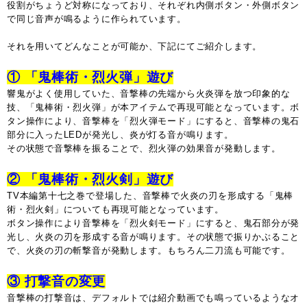
役割がちょうど対称になっており、それぞれ内側ボタン・外側ボタン
で同じ音声が鳴るように作られています。
それを用いてどんなことが可能か、下記にてご紹介します。
① 「鬼棒術・烈火弾」遊び
響鬼がよく使用していた、音撃棒の先端から火炎弾を放つ印象的な
技、「鬼棒術・烈火弾」が本アイテムで再現可能となっています。ボ
タン操作により、音撃棒を「烈火弾モード」にすると、音撃棒の鬼石
部分に入ったLEDが発光し、炎が灯る音が鳴ります。
その状態で音撃棒を振ることで、烈火弾の効果音が発動します。
② 「鬼棒術・烈火剣」遊び
TV本編第十七之巻で登場した、音撃棒で火炎の刃を形成する「鬼棒
術・烈火剣」についても再現可能となっています。
ボタン操作により音撃棒を「烈火剣モード」にすると、鬼石部分が発
光し、火炎の刃を形成する音が鳴ります。その状態で振りかぶること
で、火炎の刃の斬撃音が発動します。もちろん二刀流も可能です。
③ 打撃音の変更
音撃棒の打撃音は、デフォルトでは紹介動画でも鳴っているようなオ