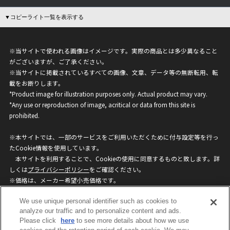
▼コピーライト一覧を表示する
※当サイトで使われる画像はイメージです。実際の商品とは多少異なること
がございますが、ご了承ください。
※当サイトに掲載されているすべての画像、文章、データ等の無断転用、転
載をお断りします。
*Product image for illustration purposes only. Actual product may vary.
*Any use or reproduction of image, acritical or data from this site is
prohibited.
※本サイトでは、一部のサービスをご利用いただくために付与設定等を行っ
たCookie情報を使用しています。
本サイトを利用することで、Cookieの使用に同意するものと致します。詳
しくは
プライバシーポリシー
をご確認ください。
※価格は、メーカー希望小売価格です。
※商品名・発売日・価格などこのホームページの情報は変更になる場合がご
We use unique personal identifier such as cookies to
ざいますのでご了承ください。
analyze our traffic and to personalize content and ads.
Please click
here
to see more details about how we use