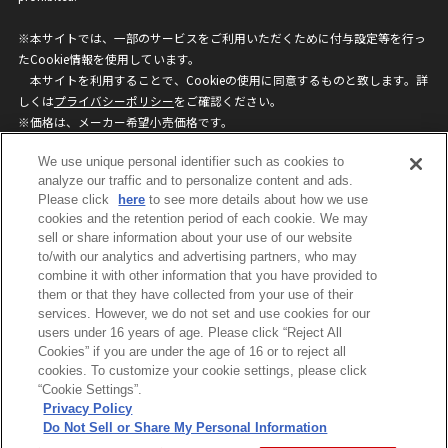
※本サイトでは、一部のサービスをご利用いただくために付与設定等を行っ
たCookie情報を使用しています。
本サイトを利用することで、Cookieの使用に同意するものと致します。詳
しくは
プライバシーポリシー
をご確認ください。
※価格は、メーカー希望小売価格です。
※商品名・発売日・価格などこのホームページの情報は変更になる場合がご
We use unique personal identifier such as cookies to
ざいますのでご了承ください。
analyze our traffic and to personalize content and ads.
Please click
here
to see more details about how we use
cookies and the retention period of each cookie. We may
privacypolicy
Do Not Sell or Share My
sell or share information about your use of our website
Personal Information
to/with our analytics and advertising partners, who may
ウェブサイトご利用条件
ソーシャルメディアポリシー
combine it with other information that you have provided to
個人情報保護方針
お問い合わせ
them or that they have collected from your use of their
services. However, we do not set and use cookies for our
users under 16 years of age. Please click “Reject All
Cookies” if you are under the age of 16 or to reject all
©BANDAI
cookies. To customize your cookie settings, please click
“Cookie Settings”.
Privacy Policy
Do Not Sell or Share My Personal Information
コピーライト一覧を表示する