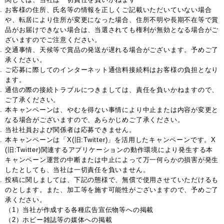
お客様の住所、氏名等の情報を正しくご記載いただいていない場合
や、転居により住所が変更になった場合、住所不明や長期不在等で賞
品がお届けできない場合は、当選されても権利が無効となる場合がご
ざいますのでご注意ください。
交通事情、天候等で賞品の発送が遅れる場合がございます。予めご了
承ください。
ご応募に際してのインターネット通信料接続料はお客様の負担となり
ます。
通信の際の接続トラブルにつきましては、責任を負いかねますので、
ご了承ください。
本キャンペーンは、やむを得ない事情により中止または内容が変更と
なる場合がございますので、あらかじめご了承ください。
当社社員および関係者は応募できません。
本キャンペーンは「X(旧:Twitter)」を活用したキャンペーンです。X
(旧:Twitter)関連するアプリケーションの動作環境により発生する本
キャンペーン運営の中断または中止によって万一何らかの損害が発生
したとしても、当社は一切責任を負いません。
投稿に関しましては、下記の態様で、無償で使用させていただけるも
のとします。また、加工等を施す可能性がございますので、予めご了
承ください。
（1）当社が作成する各種広告宣伝物等への掲載
（2）ホビー雑誌等の媒体への掲載