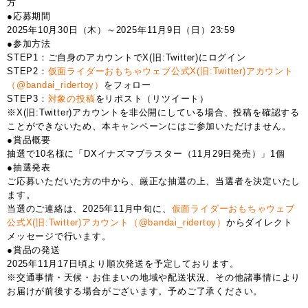
方
●応募期間
2025年10月30日（木）～2025年11月9日（日）23:59
●参加方法
STEP1：ご自身のアカウントでX(旧:Twitter)にログイン
STEP2：
仮面ライダーおもちゃウェブ公式X(旧:Twitter)アカウント
（@bandai_ridertoy）
をフォロー
STEP3：
対象の投稿
をリポスト（リツイート）
※X(旧:Twitter)アカウントを非公開にしている場合、投稿を確認する
ことができないため、本キャンペーンにはご参加いただけません。
●賞品概要
抽選で10名様に「DXイナズマブラスター（11月29日発売）」1個
●抽選発表
ご応募いただいた方の中から、厳正な抽選の上、当選者を決定いたし
ます。
当選のご連絡は、2025年11月中旬に、
仮面ライダーおもちゃウェブ
公式X(旧:Twitter)アカウント（@bandai_ridertoy）
からダイレクト
メッセージで行います。
●賞品の発送
2025年11月17日頃より順次発送を予定しております。
※交通事情・天候・お住まいの地域や配送状況、その他諸事情により
お届けが前後する場合がございます。予めご了承ください。