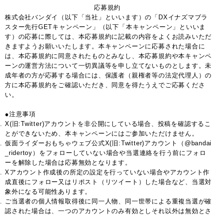
応募規約
株式会社バンダイ（以下「当社」といいます）の「DXイナズマブラ
スター先行GETキャンペーン」（以下「本キャンペーン」といいま
す）の応募に際しては、本応募規約に記載の内容をよくお読みいただ
きますようお願いいたします。本キャンペーンに応募された場合に
は、本応募規約に同意されたものとみなし、本応募規約や本キャンペ
ーンの運営方法について一切異議等を申し立てないものとします。未
成年者の方が応募する場合には、保護者（親権者等の法定代理人）の
方に本応募規約をご確認いただき、同意を得たうえでご応募くださ
い。
●注意事項
X(旧:Twitter)アカウントを非公開にしている場合、投稿を確認するこ
とができないため、本キャンペーンにはご参加いただけません。
仮面ライダーおもちゃウェブ公式X(旧:Twitter)アカウント（@bandai
_ridertoy）をフォローしていない場合や当選連絡を行う前にフォロ
ーを解除した場合は応募無効となります。
Xアカウント作成後の所定の設定を行っていない場合やアカウント作
成直後にフォロー又はリポスト（リツイート）した場合など、当選対
象外になる可能性あります。
ご当選者の個人情報取得後に同一人物、同一世帯による重複当選が確
認された場合は、一つのアカウントのみ有効としそれ以外は無効とさ