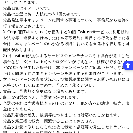
せていただきます。
賞品画像はイメージです。
賞品の当選はお一人様につき1回のみです。
賞品発送等本キャンペーンに関する事項について、事務局から連絡を
行う場合がございます。
X Corp.(旧Twitter, Inc.)が提供するX(旧:Twitter)サービスの利用規約
や法令等に違反する行為または本応募規約に違反する行為を行った場
合は、本キャンペーンのいかなる段階においても当選権を取り消す可
能性があります。
X(旧:Twitter)が提供するサービスのメンテナンスや不具合が発生した
場合など、X(旧:Twitter)へのログインが行えない、投稿ができないな
どの状況が発生した場合は、本キャンペーンにご応募いただけないま
たは期間終了前に本キャンペーンを終了する可能性がございます。
本キャンペーンの応募状況および抽選結果に関するお問い合わせには
お答えいたしかねますので、予めご了承ください。
賞品は、予告無く変更になる場合があります。
厳正な抽選のうえ、当選者を決定します。
当選の権利は当選者様本人のものとなり、他の方への譲渡、転売、換
金はできません。
賞品到着後の紛失、破損等につきましては対応いたしかねます。
賞品を第三者に転売・譲渡することはできません。
賞品をお受け取りになられた後に転売・譲渡等で発生したトラブルに
関しては、当社は一切責任を負いかねます