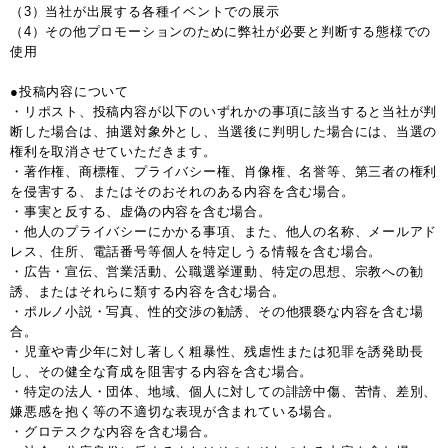
（3）当社が出展する各種イベントでの展示
（4）その他プロモーションのために弊社が必要と判断する態様での
使用
●投稿内容について
・リポスト、投稿内容が以下のいずれかの事項に該当すると当社が判
断した場合は、抽選対象外とし、当選後に判明した場合には、当選の
権利を取消させていただきます。
・著作権、商標権、プライバシー権、肖像権、名誉等、第三者の権利
を侵害する、またはそのおそれのある内容を含む場合。
・事実と反する、虚偽の内容を含む場合。
・他人のプライバシーにかかる事項、また、他人の名称、メールアド
レス、住所、電話番号等個人を特定しうる情報を含む場合。
・広告・宣伝、営業活動、公職選挙運動、特定の思想、宗教への勧
誘、またはそれらに類する内容を含む場合。
・ポルノ小説・写真、性的交渉の勧誘、その他猥褻な内容を含む場
合。
・児童や青少年に対し著しく粗暴性、残虐性または犯罪を誘発助長
し、その健全な育成を阻害する内容を含む場合。
・特定の法人・団体、地域、個人に対しての誹謗中傷、苦情、差別、
嫌悪感を抱く等の不適切な表現が含まれている場合。
・グロテスクな内容を含む場合。