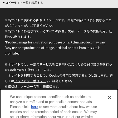
▼コピーライト一覧を表示する
※当サイトで使われる画像はイメージです。実際の商品とは多少異なること
がございますが、ご了承ください。
※当サイトに掲載されているすべての画像、文章、データ等の無断転用、転
載をお断りします。
*Product image for illustration purposes only. Actual product may vary.
*Any use or reproduction of image, acritical or data from this site is
prohibited.
※本サイトでは、一部のサービスをご利用いただくために付与設定等を行っ
たCookie情報を使用しています。
本サイトを利用することで、Cookieの使用に同意するものと致します。詳
しくは
プライバシーポリシー
をご確認ください。
※価格は、メーカー希望小売価格です。
※商品名・発売日・価格などこのホームページの情報は変更になる場合がご
We use unique personal identifier such as cookies to
ざいますのでご了承ください。
analyze our traffic and to personalize content and ads.
Please click
here
to see more details about how we use
privacypolicy
Do Not Sell or Share My
cookies and the retention period of each cookie. We may
sell or share information about your use of our website
Personal Information