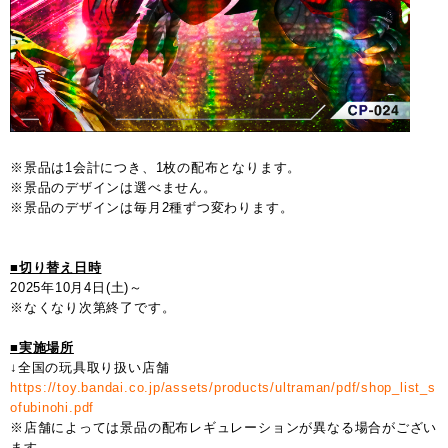
※景品は1会計につき、1枚の配布となります。
※景品のデザインは選べません。
※景品のデザインは毎月2種ずつ変わります。
■切り替え日時
2025年10月4日(土)～
※なくなり次第終了です。
■実施場所
↓全国の玩具取り扱い店舗
https://toy.bandai.co.jp/assets/products/ultraman/pdf/shop_list_s
ofubinohi.pdf
※店舗によっては景品の配布レギュレーションが異なる場合がござい
ます。