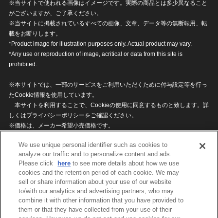
※当サイトで使われる画像はイメージです。実際の商品とは多少異なること
がございますが、ご了承ください。
※当サイトに掲載されているすべての画像、文章、データ等の無断転用、転
載をお断りします。
*Product image for illustration purposes only. Actual product may vary.
*Any use or reproduction of image, acritical or data from this site is
prohibited.
※本サイトでは、一部のサービスをご利用いただくために付与設定等を行っ
たCookie情報を使用しています。
本サイトを利用することで、Cookieの使用に同意するものと致します。詳
しくは
プライバシーポリシー
をご確認ください。
※価格は、メーカー希望小売価格です。
※商品名・発売日・価格などこのホームページの情報は変更になる場合がご
We use unique personal identifier such as cookies to
ざいますのでご了承ください。
analyze our traffic and to personalize content and ads.
Please click
here
to see more details about how we use
cookies and the retention period of each cookie. We may
privacypolicy
Do Not Sell or Share My
sell or share information about your use of our website
Personal Information
to/with our analytics and advertising partners, who may
ウェブサイトご利用条件
ソーシャルメディアポリシー
combine it with other information that you have provided to
個人情報保護方針
お問い合わせ
them or that they have collected from your use of their